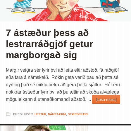
7 ástæður þess að
lestrarráðgjöf getur
margborgað sig
Margir veigra sér fyrir því að leita eftir aðstoð, fá ráðgjöf
eða fara á námskeið. Rökin geta verið þau að þetta sé
dýrt og það sé miklu betra að gera þetta sjálfur. Hér eru
nokkrar ástæður fyrir því að þú ættir að skoða alvarlega
möguleikann á utanaðkomandi aðstoð. ...
[Lesa meira]
FILED UNDER:
LESTUR
,
NÁMSTÆKNI
,
STÆRÐFRÆÐI