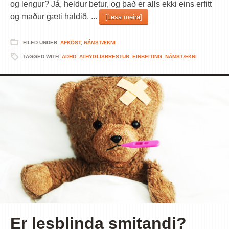
og lengur? Já, heldur betur, og það er alls ekki eins erfitt
og maður gæti haldið. ...
[Lesa meira]
FILED UNDER:
AFKÖST
,
NÁMSTÆKNI
TAGGED WITH:
ADHD
,
ATHYGLISBRESTUR
,
EINBEITING
,
NÁMSTÆKNI
Er lesblinda smitandi?