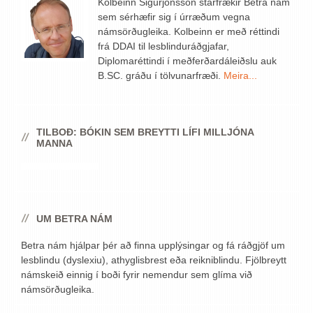
Kolbeinn Sigurjónsson starfrækir Betra nám
sem sérhæfir sig í úrræðum vegna
námsörðugleika. Kolbeinn er með réttindi
frá DDAI til lesblinduráðgjafar,
Diplomaréttindi í meðferðardáleiðslu auk
B.SC. gráðu í tölvunarfræði.
Meira...
TILBOÐ: BÓKIN SEM BREYTTI LÍFI MILLJÓNA
MANNA
UM BETRA NÁM
Betra nám hjálpar þér að finna upplýsingar og fá ráðgjöf um
lesblindu (dyslexiu), athyglisbrest eða reikniblindu. Fjölbreytt
námskeið einnig í boði fyrir nemendur sem glíma við
námsörðugleika.