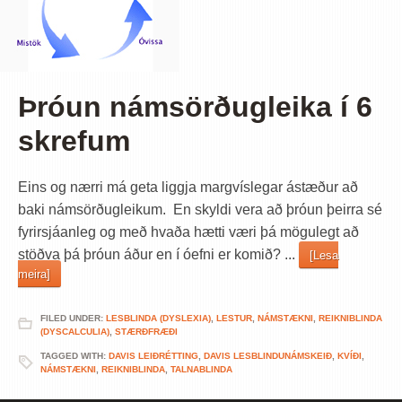
Þróun námsörðugleika í 6
skrefum
Eins og nærri má geta liggja margvíslegar ástæður að
baki námsörðugleikum. En skyldi vera að þróun þeirra sé
fyrirsjáanleg og með hvaða hætti væri þá mögulegt að
stöðva þá þróun áður en í óefni er komið? ...
[Lesa
meira]
FILED UNDER:
LESBLINDA (DYSLEXIA)
,
LESTUR
,
NÁMSTÆKNI
,
REIKNIBLINDA
(DYSCALCULIA)
,
STÆRÐFRÆÐI
TAGGED WITH:
DAVIS LEIÐRÉTTING
,
DAVIS LESBLINDUNÁMSKEIÐ
,
KVÍÐI
,
NÁMSTÆKNI
,
REIKNIBLINDA
,
TALNABLINDA