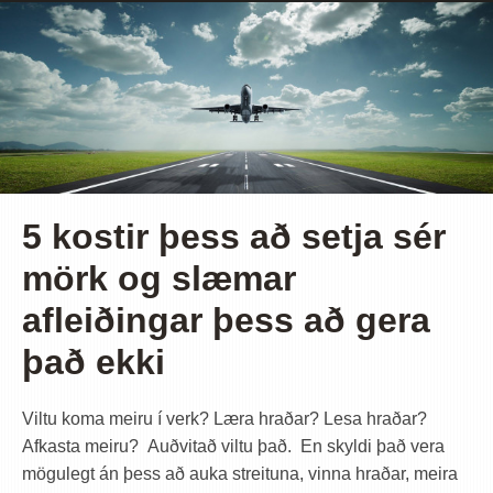
5 kostir þess að setja sér
mörk og slæmar
afleiðingar þess að gera
það ekki
Viltu koma meiru í verk? Læra hraðar? Lesa hraðar?
Afkasta meiru? Auðvitað viltu það. En skyldi það vera
mögulegt án þess að auka streituna, vinna hraðar, meira