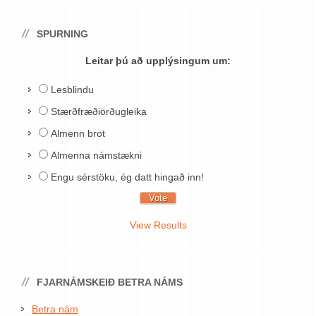
SPURNING
Leitar þú að upplýsingum um:
Lesblindu
Stærðfræðiörðugleika
Almenn brot
Almenna námstækni
Engu sérstöku, ég datt hingað inn!
View Results
FJARNÁMSKEIÐ BETRA NÁMS
Betra nám