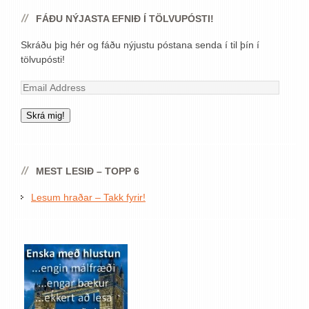
FÁÐU NÝJASTA EFNIÐ Í TÖLVUPÓSTI!
Skráðu þig hér og fáðu nýjustu póstana senda í til þín í
tölvupósti!
Email
Address
Skrá mig!
MEST LESIÐ – TOPP 6
Lesum hraðar – Takk fyrir!