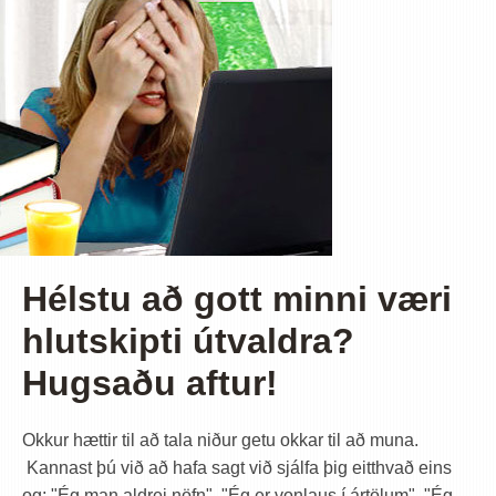
Hélstu að gott minni væri
hlutskipti útvaldra?
Hugsaðu aftur!
Okkur hættir til að tala niður getu okkar til að muna.
Kannast þú við að hafa sagt við sjálfa þig eitthvað eins
og; "Ég man aldrei nöfn", "Ég er vonlaus í ártölum", "Ég