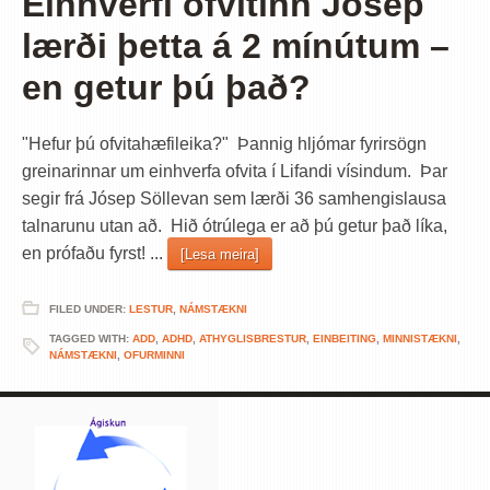
Einhverfi ofvitinn Jósep
lærði þetta á 2 mínútum –
en getur þú það?
"Hefur þú ofvitahæfileika?" Þannig hljómar fyrirsögn
greinarinnar um einhverfa ofvita í Lifandi vísindum. Þar
segir frá Jósep Söllevan sem lærði 36 samhengislausa
talnarunu utan að. Hið ótrúlega er að þú getur það líka,
en prófaðu fyrst! ...
[Lesa meira]
FILED UNDER:
LESTUR
,
NÁMSTÆKNI
TAGGED WITH:
ADD
,
ADHD
,
ATHYGLISBRESTUR
,
EINBEITING
,
MINNISTÆKNI
,
NÁMSTÆKNI
,
OFURMINNI