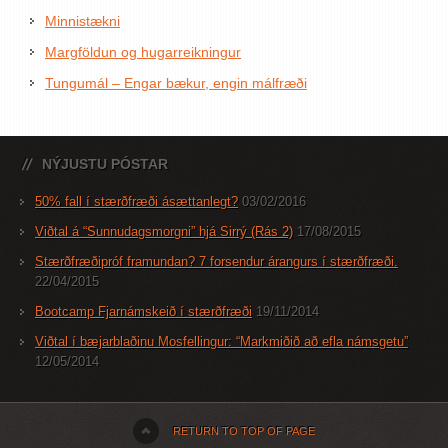
Minnistækni
Margföldun og hugarreikningur
Tungumál – Engar bækur, engin málfræði
NÝJUSTU PÓSTAR
50% fall í stærðfræði ásættanlegt?
03/02/2016
Viðtal á “Sunnudagsmorgni” hjá Sirrý (Rás 2)
17/08/2015
Stærðfræðipróf framundan? 7 forsendur árangurs í stærðfræði.
22/04/2015
Bootcamp Fjarnámskeið í stærðfræði
19/11/2014
Viðtal í bæjarblaðinu Mosfellingur: “Markmiðið að efla námsgetu”
12/05/2014
RETURN TO TOP OF PAGE