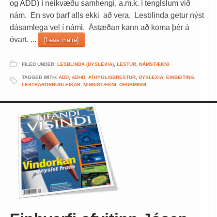
og ADD) í neikvæðu samhengi, a.m.k. í tenglslum við
nám. En svo þarf alls ekki að vera. Lesblinda getur nýst
dásamlega vel í námi. Ástæðan kann að koma þér á
óvart. ...
[Lesa meira]
FILED UNDER:
LESBLINDA (DYSLEXIA)
,
LESTUR
,
NÁMSTÆKNI
TAGGED WITH:
ADD
,
ADHD
,
ATHYGLISBRESTUR
,
DYSLEXIA
,
EINBEITING
,
LESTRARÖRÐUGLEIKAR
,
MINNISTÆKNI
,
OFURMINNI