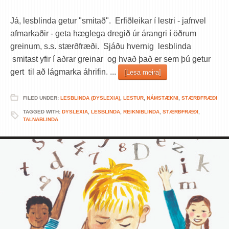
Já, lesblinda getur "smitað". Erfiðleikar í lestri - jafnvel
afmarkaðir - geta hæglega dregið úr árangri í öðrum
greinum, s.s. stærðfræði. Sjáðu hvernig lesblinda
smitast yfir í aðrar greinar og hvað það er sem þú getur
gert til að lágmarka áhrifin. ...
[Lesa meira]
FILED UNDER:
LESBLINDA (DYSLEXIA)
,
LESTUR
,
NÁMSTÆKNI
,
STÆRÐFRÆÐI
TAGGED WITH:
DYSLEXIA
,
LESBLINDA
,
REIKNIBLINDA
,
STÆRÐFRÆÐI
,
TALNABLINDA