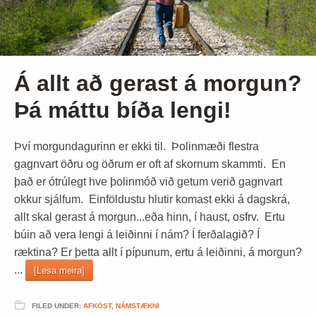
Á allt að gerast á morgun?
Þá máttu bíða lengi!
Því morgundagurinn er ekki til. Þolinmæði flestra
gagnvart öðru og öðrum er oft af skornum skammti. En
það er ótrúlegt hve þolinmóð við getum verið gagnvart
okkur sjálfum. Einföldustu hlutir komast ekki á dagskrá,
allt skal gerast á morgun...eða hinn, í haust, osfrv. Ertu
búin að vera lengi á leiðinni í nám? Í ferðalagið? Í
ræktina? Er þetta allt í pípunum, ertu á leiðinni, á morgun?
...
[Lesa meira]
FILED UNDER:
AFKÖST
,
NÁMSTÆKNI