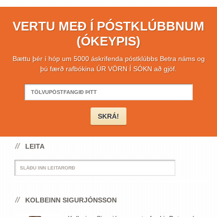
VERTU MEÐ Í PÓSTKLÚBBNUM
(ÓKEYPIS)
Bættu þér í hóp um 5000 áskrifenda póstklúbbs Betra náms og
þú færð rafbókina ÚR VÖRN Í SÓKN að gjöf.
LEITA
KOLBEINN SIGURJÓNSSON