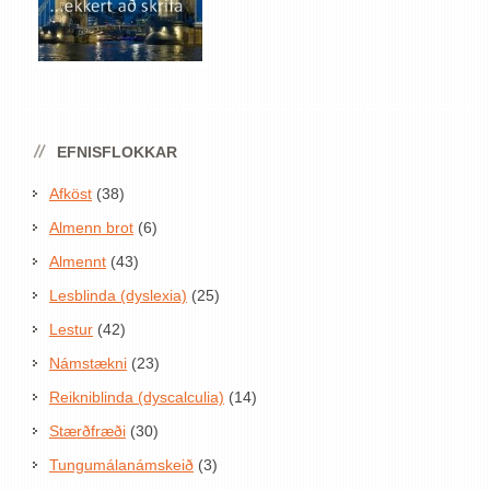
EFNISFLOKKAR
Afköst
(38)
Almenn brot
(6)
Almennt
(43)
Lesblinda (dyslexia)
(25)
Lestur
(42)
Námstækni
(23)
Reikniblinda (dyscalculia)
(14)
Stærðfræði
(30)
Tungumálanámskeið
(3)