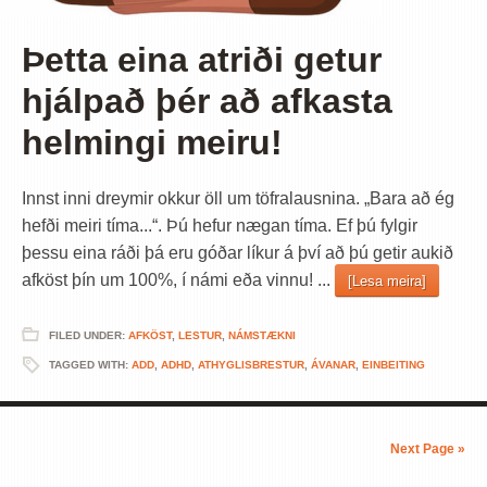
Þetta eina atriði getur
hjálpað þér að afkasta
helmingi meiru!
Innst inni dreymir okkur öll um töfralausnina. „Bara að ég
hefði meiri tíma...“. Þú hefur nægan tíma. Ef þú fylgir
þessu eina ráði þá eru góðar líkur á því að þú getir aukið
afköst þín um 100%, í námi eða vinnu! ...
[Lesa meira]
FILED UNDER:
AFKÖST
,
LESTUR
,
NÁMSTÆKNI
TAGGED WITH:
ADD
,
ADHD
,
ATHYGLISBRESTUR
,
ÁVANAR
,
EINBEITING
Next Page »