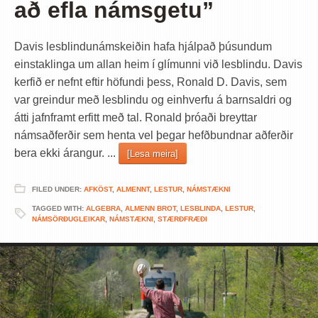
að efla námsgetu”
Davis lesblindunámskeiðin hafa hjálpað þúsundum
einstaklinga um allan heim í glímunni við lesblindu. Davis
kerfið er nefnt eftir höfundi þess, Ronald D. Davis, sem
var greindur með lesblindu og einhverfu á barnsaldri og
átti jafnframt erfitt með tal. Ronald þróaði breyttar
námsaðferðir sem henta vel þegar hefðbundnar aðferðir
bera ekki árangur. ...
[Lesa meira]
FILED UNDER:
AFKÖST
,
ALMENNT
,
LESTUR
,
NÁMSTÆKNI
TAGGED WITH:
ALGEBRA
,
ALMENN BROT
,
LESBLINDA
,
LESTUR
,
NÁMSÖRÐUGLEIKAR
,
NÁMSTÆKNI
,
STÆRÐFRÆÐI