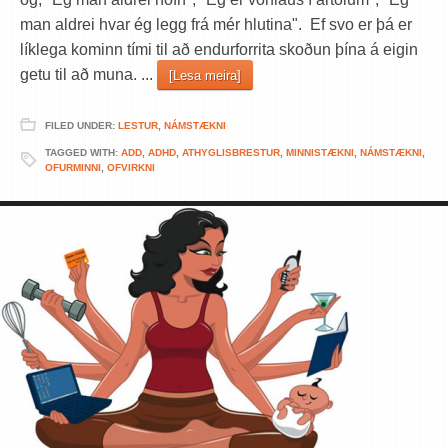
man aldrei hvar ég legg frá mér hlutina". Ef svo er þá er
líklega kominn tími til að endurforrita skoðun þína á eigin
getu til að muna. ...
[Lesa meira]
FILED UNDER:
LESTUR
,
NÁMSTÆKNI
TAGGED WITH:
ADD
,
ADHD
,
ATHYGLISBRESTUR
,
MINNISTÆKNI
,
NÁMSTÆKNI
,
OFURMINNI
,
OFVIRKNI