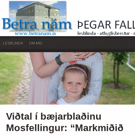
LESBLINDA
UM MIG
Viðtal í bæjarblaðinu
Mosfellingur: “Markmiðið