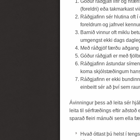
Góður ráðgjafi lifir og hrær
(foreldri) eða takmarkast v
Ráðgjafinn sér hlutina oft í ö
foreldrum og jafnvel kennu
Barnið vinnur oft miklu be
umgengst ekki dags dagle
Með ráðgjöf færðu aðgang 
Góður ráðgjafi er með fjölb
Ráðgjafinn ástundar símenn
koma skjólstæðingum hans 
Ráðgjafinn er ekki bundinn 
einbeitt sér að því sem ra
Ávinningur þess að leita sér hjá
leita til sérfræðings eftir aðst
sparað fleiri mánuði sem ella fær
Hvað óttast þú helst í teng