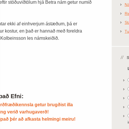
ftir stöðuviðtölum hjá Betra nám getur numið
N
Re
St
tar ekki af einhverjum ástæðum, þá er
r kostur, en það er hannað með foreldra
T
 Kolbeinsson les námskeiðið.
e
pað Efni:
ærðfræðikennsla getur brugðist illa
ing verið varhugaverð!
álpað þér að afkasta helmingi meiru!