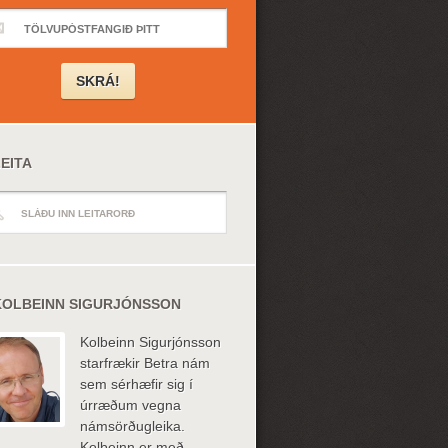
EITA
KOLBEINN SIGURJÓNSSON
Kolbeinn Sigurjónsson
starfrækir Betra nám
sem sérhæfir sig í
úrræðum vegna
námsörðugleika.
Kolbeinn er með