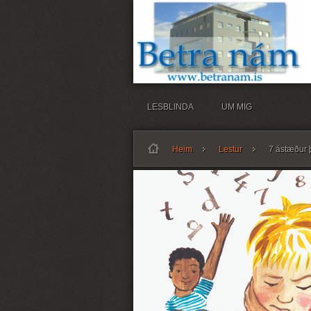
LESBLINDA
UM MIG
Heim
Lestur
7 ástæður þ