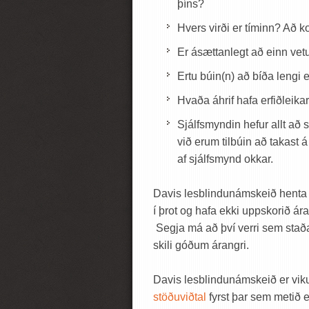
þíns?
Hvers virði er tíminn? Að 
Er ásættanlegt að einn vet
Ertu búin(n) að bíða lengi 
Hvaða áhrif hafa erfiðleika
Sjálfsmyndin hefur allt að 
við erum tilbúin að takast 
af sjálfsmynd okkar.
Davis lesblindunámskeið henta
í þrot og hafa ekki uppskorið 
Segja má að því verri sem staða
skili góðum árangri.
Davis lesblindunámskeið er viku
stöðuviðtal
fyrst þar sem metið 