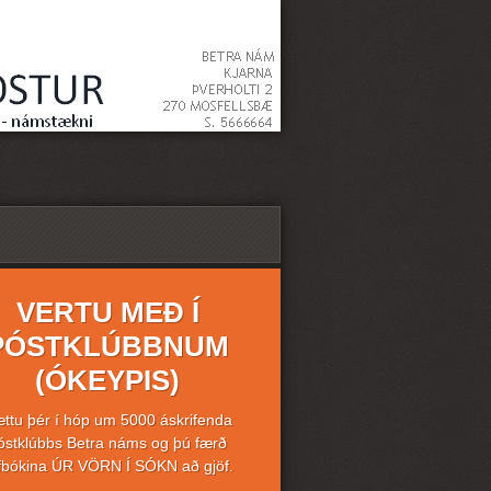
VERTU MEÐ Í
PÓSTKLÚBBNUM
(ÓKEYPIS)
ttu þér í hóp um 5000 áskrifenda
óstklúbbs Betra náms og þú færð
fbókina ÚR VÖRN Í SÓKN að gjöf.