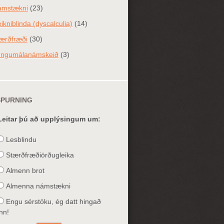
ámstækni
(23)
ikniblinda (dyscalculia)
(14)
ærðfræði
(30)
ungumálanámskeið
(3)
SPURNING
Leitar þú að upplýsingum um:
Lesblindu
Stærðfræðiörðugleika
Almenn brot
Almenna námstækni
Engu sérstöku, ég datt hingað
inn!