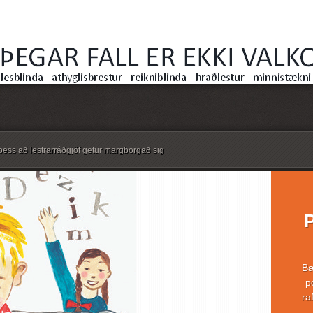
ess að lestrarráðgjöf getur margborgað sig
Bæ
p
ra