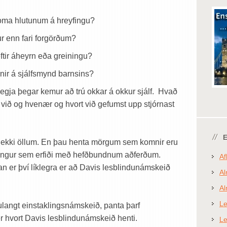
koma hlutunum á hreyfingu?
ur enn fari forgörðum?
eftir áheyrn eða greiningu?
rnir á sjálfsmynd barnsins?
segja þegar kemur að trú okkar á okkur sjálf. Hvað
á við og hvenær og hvort við gefumst upp stjórnast
 ekki öllum. En þau henta mörgum sem komnir eru
árangur sem erfiði með hefðbundnum aðferðum.
Af
n er því líklegra er að Davis lesblindunámskeið
Al
Al
Le
langt einstaklingsnámskeið, panta þarf
er hvort Davis lesblindunámskeið henti.
Le