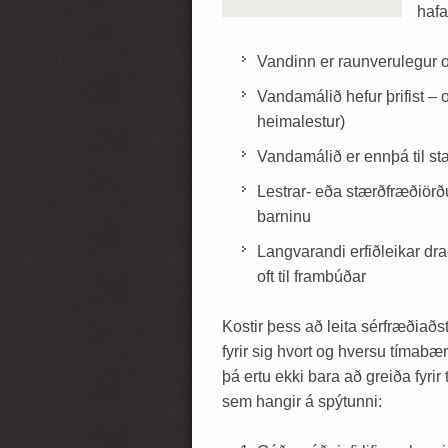
hafa
Vandinn er raunverulegur og
Vandamálið hefur þrifist – o
heimalestur)
Vandamálið er ennþá til stað
Lestrar- eða stærðfræðiörðu
barninu
Langvarandi erfiðleikar dra
oft til frambúðar
Kostir þess að leita sérfræðiaðsto
fyrir sig hvort og hversu tímabæ
þá ertu ekki bara að greiða fyrir
sem hangir á spýtunni: