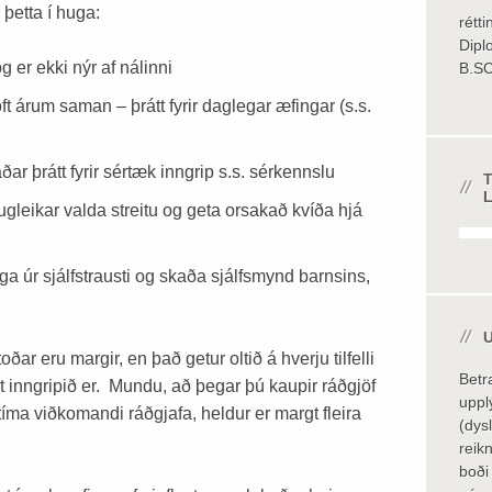
 þetta í huga:
rétti
Dipl
 er ekki nýr af nálinni
B.SC
ft árum saman – þrátt fyrir daglegar æfingar (s.s.
ar þrátt fyrir sértæk inngrip s.s. sérkennslu
gleikar valda streitu og geta orsakað kvíða hjá
ga úr sjálfstrausti og skaða sjálfsmynd barnsins,
ðar eru margir, en það getur oltið á hverju tilfelli
Betr
rt inngripið er. Mundu, að þegar þú kaupir ráðgjöf
uppl
 tíma viðkomandi ráðgjafa, heldur er margt fleira
(dys
reik
boði