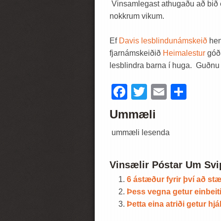
Vinsamlegast athugaðu að bið e
nokkrum vikum.
Ef
Davis lesblindunámskeið
hen
fjarnámskeiðið
Heimalestur
góðu
lesblindra barna í huga. Guðnu
Facebook
Twitter
Email
Shar
Ummæli
ummæli lesenda
Vinsælir Póstar Um Svi
6 ástæður fyrir því að st
Þess vegna getur einbeit
Þetta eina atriði getur hj