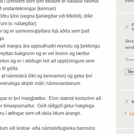
náms
ist í umhverfi sem fyrir flestum er lokaður heimur
ið undantekningar (kennari)
ðru ljósi (vegna fjarlægðar við tilfellið), ólíkt
rum (v. nálægðar)
F
tur og er samvinnuþýðara hjá aðila sem það
ga
Skrá
að margra ára uppsafnaðri reynslu og þekkingu
senda
reyttan bakgrunn og er vel lesinn og lærður
Emai
tun og er í stöðugri leit að upplýsingum sem
Addr
til góða
Skr
af námsskrá (líkt og kennarinn) og getur því
unverulega skiptir máli; námsvandanum
lpar er því margþættur. Einn stærsti kosturinn að
M
oð er tímasparnaður. Góð ráðgjöf getur hæglega
u í æfingar sem oft skila litlum árangri.
Le
slum við lestrar- eða námsörðugleika barnsins