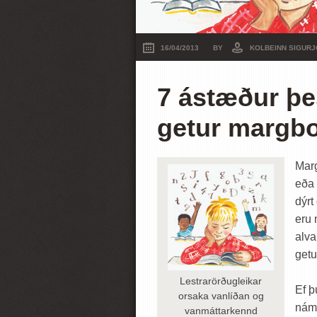
16/04/2013
BY
KOLBEINN SIGUR
7 ástæður þe
getur margbo
Marg
eða 
dýrt
eru 
alva
getu
Lestrarörðugleikar
Ef þ
orsaka vanlíðan og
náms
vanmáttarkennd