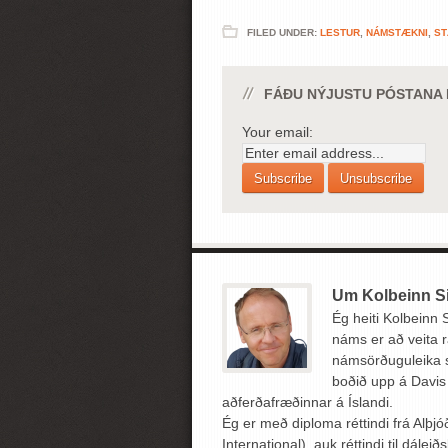
FILED UNDER:
LESTUR
,
NÁMSTÆKNI
,
ST
FÁÐU NÝJUSTU PÓSTANA B
Your email:
Um Kolbeinn S
Ég heiti Kolbeinn
náms er að veita r
námsörðuguleika s
boðið upp á Davis 
aðferðafræðinnar á Íslandi.
Ég er með diploma réttindi frá Alþ
International), auk réttindi til dál