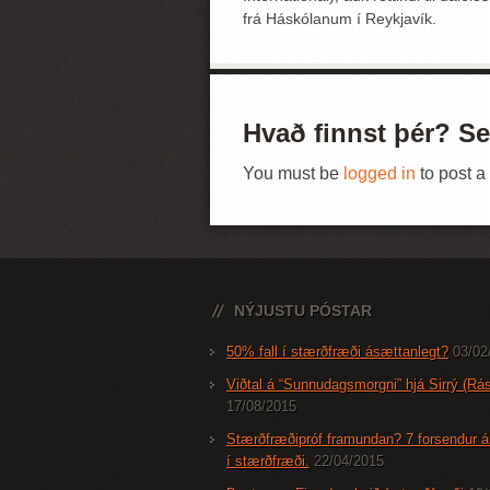
frá Háskólanum í Reykjavík.
Hvað finnst þér? Se
You must be
logged in
to post 
NÝJUSTU PÓSTAR
50% fall í stærðfræði ásættanlegt?
03/02
Viðtal á “Sunnudagsmorgni” hjá Sirrý (Rás
17/08/2015
Stærðfræðipróf framundan? 7 forsendur á
í stærðfræði.
22/04/2015