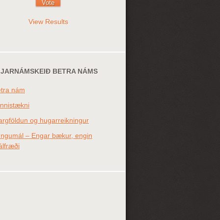
View Results
FJARNÁMSKEIÐ BETRA NÁMS
tra nám
nnistækni
rgföldun og hugarreikningur
ngumál – Engar bækur, engin
lfræði