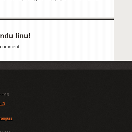
ndu línu!
a comment.
/2016
 2)
rangurs