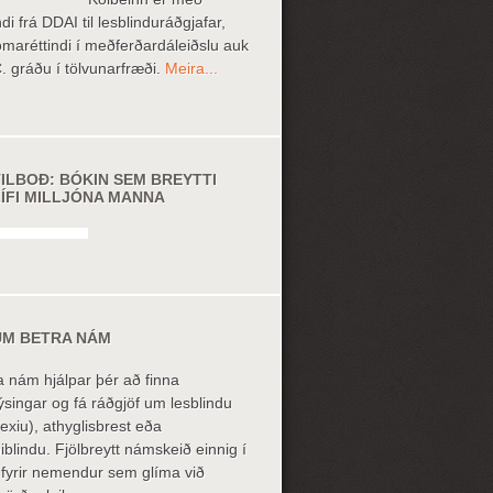
ndi frá DDAI til lesblinduráðgjafar,
omaréttindi í meðferðardáleiðslu auk
. gráðu í tölvunarfræði.
Meira...
TILBOÐ: BÓKIN SEM BREYTTI
LÍFI MILLJÓNA MANNA
UM BETRA NÁM
a nám hjálpar þér að finna
ýsingar og fá ráðgjöf um lesblindu
lexiu), athyglisbrest eða
niblindu. Fjölbreytt námskeið einnig í
 fyrir nemendur sem glíma við