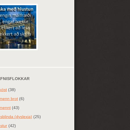
EFNISFLOKKAR
köst
(38)
menn brot
(6)
mennt
(43)
sblinda (dyslexia)
(25)
stur
(42)