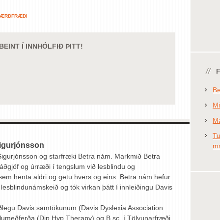
ÆRÐFRÆÐI
EINT Í INNHÓLFIÐ ÞITT!
Be
Mi
Ma
Tu
igurjónsson
má
 Sigurjónsson og starfræki Betra nám. Markmið Betra
áðgjöf og úrræði í tengslum við lesblindu og
em henta aldri og getu hvers og eins. Betra nám hefur
lesblindunámskeið og tók virkan þátt í innleiðingu Davis
jóðlegu Davis samtökunum (Davis Dyslexia Association
eiðslumeðferða (Dip.Hyp.Therapy) og B.sc. í Tölvunarfræði