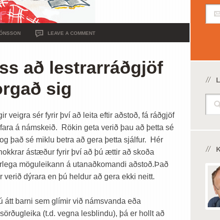
JÓNSSON
LEAVE A COMMENT
ss að lestrarráðgjöf
L
rgað sig
ir veigra sér fyrir því að leita eftir aðstoð, fá ráðgjöf
fara á námskeið. Rökin geta verið þau að þetta sé
 og það sé miklu betra að gera þetta sjálfur. Hér
nokkrar ástæður fyrir því að þú ættir að skoða
rlega möguleikann á utanaðkomandi aðstoð.
Það
r verið dýrara en þú heldur að gera ekki neitt.
ú átt barni sem glímir við námsvanda eða
örðugleika (t.d. vegna lesblindu), þá er hollt að