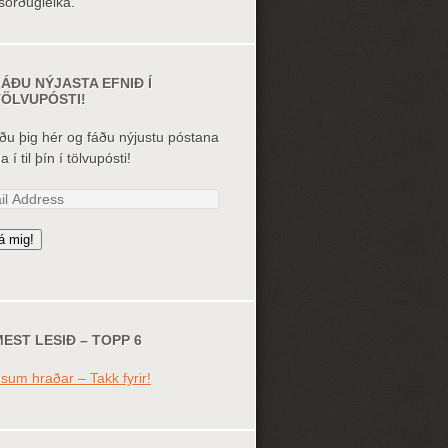
örðugleika.
ÁÐU NÝJASTA EFNIÐ Í
TÖLVUPÓSTI!
ðu þig hér og fáðu nýjustu póstana
 í til þín í tölvupósti!
l
ess
á mig!
EST LESIÐ – TOPP 6
sum hraðar – Takk fyrir!