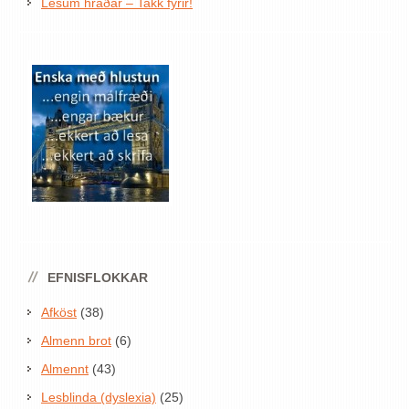
Lesum hraðar – Takk fyrir!
EFNISFLOKKAR
Afköst
(38)
Almenn brot
(6)
Almennt
(43)
Lesblinda (dyslexia)
(25)