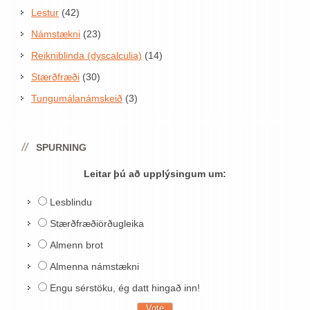
Lestur
(42)
Námstækni
(23)
Reikniblinda (dyscalculia)
(14)
Stærðfræði
(30)
Tungumálanámskeið
(3)
SPURNING
Leitar þú að upplýsingum um:
Lesblindu
Stærðfræðiörðugleika
Almenn brot
Almenna námstækni
Engu sérstöku, ég datt hingað inn!