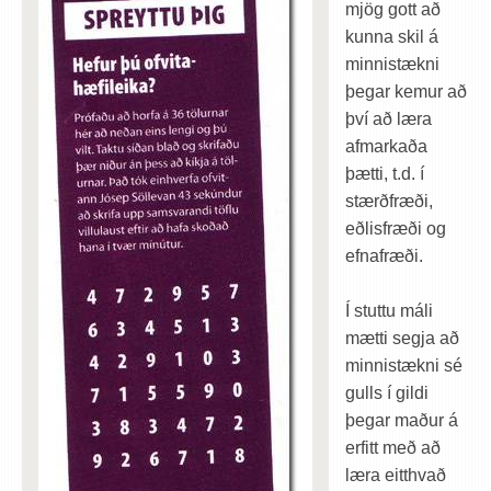
mjög gott að
kunna skil á
minnistækni
þegar kemur að
því að læra
afmarkaða
þætti, t.d. í
stærðfræði,
eðlisfræði og
efnafræði.
Í stuttu máli
mætti segja að
minnistækni sé
gulls í gildi
þegar maður á
erfitt með að
læra eitthvað