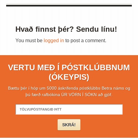
Hvað finnst þér? Sendu línu!
You must be
logged in
to post a comment.
VERTU MEÐ Í PÓSTKLÚBBNUM
(ÓKEYPIS)
Bættu þér í hóp um 5000 áskrifenda póstklúbbs Betra náms og
þú færð rafbókina ÚR VÖRN Í SÓKN að gjöf.