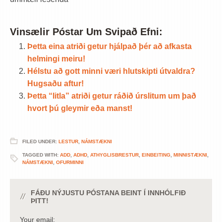
Vinsælir Póstar Um Svipað Efni:
Þetta eina atriði getur hjálpað þér að afkasta
helmingi meiru!
Hélstu að gott minni væri hlutskipti útvaldra?
Hugsaðu aftur!
Þetta “litla” atriði getur ráðið úrslitum um það
hvort þú gleymir eða manst!
FILED UNDER:
LESTUR
,
NÁMSTÆKNI
TAGGED WITH:
ADD
,
ADHD
,
ATHYGLISBRESTUR
,
EINBEITING
,
MINNISTÆKNI
,
NÁMSTÆKNI
,
OFURMINNI
FÁÐU NÝJUSTU PÓSTANA BEINT Í INNHÓLFIÐ
ÞITT!
Your email: