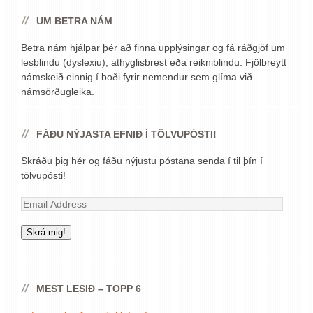
UM BETRA NÁM
Betra nám hjálpar þér að finna upplýsingar og fá ráðgjöf um
lesblindu (dyslexiu), athyglisbrest eða reikniblindu. Fjölbreytt
námskeið einnig í boði fyrir nemendur sem glíma við
námsörðugleika.
FÁÐU NÝJASTA EFNIÐ Í TÖLVUPÓSTI!
Skráðu þig hér og fáðu nýjustu póstana senda í til þín í
tölvupósti!
Email
Address
Skrá mig!
MEST LESIÐ – TOPP 6