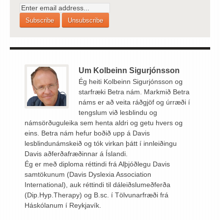
Um Kolbeinn Sigurjónsson
Ég heiti Kolbeinn Sigurjónsson og
starfræki Betra nám. Markmið Betra
náms er að veita ráðgjöf og úrræði í
tengslum við lesblindu og
námsörðuguleika sem henta aldri og getu hvers og
eins. Betra nám hefur boðið upp á Davis
lesblindunámskeið og tók virkan þátt í innleiðingu
Davis aðferðafræðinnar á Íslandi.
Ég er með diploma réttindi frá Alþjóðlegu Davis
samtökunum (Davis Dyslexia Association
International), auk réttindi til dáleiðslumeðferða
(Dip.Hyp.Therapy) og B.sc. í Tölvunarfræði frá
Háskólanum í Reykjavík.