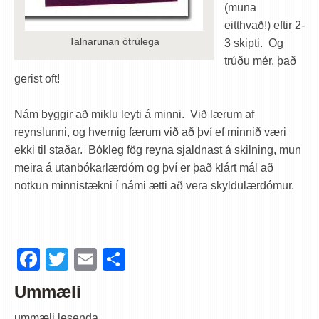
(muna
eitthvað!) eftir 2-
Talnarunan ótrúlega
3 skipti. Og
trúðu mér, það
gerist oft!
Nám byggir að miklu leyti á minni. Við lærum af
reynslunni, og hvernig færum við að því ef minnið væri
ekki til staðar. Bókleg fög reyna sjaldnast á skilning, mun
meira á utanbókarlærdóm og því er það klárt mál að
notkun minnistækni í námi ætti að vera skyldulærdómur.
Facebook
Twitter
Email
Share
Ummæli
ummæli lesenda