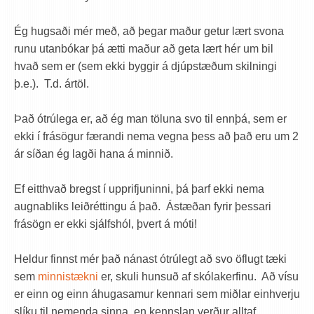
Ég hugsaði mér með, að þegar maður getur lært svona
runu utanbókar þá ætti maður að geta lært hér um bil
hvað sem er (sem ekki byggir á djúpstæðum skilningi
þ.e.). T.d. ártöl.
Það ótrúlega er, að ég man töluna svo til ennþá, sem er
ekki í frásögur færandi nema vegna þess að það eru um 2
ár síðan ég lagði hana á minnið.
Ef eitthvað bregst í upprifjuninni, þá þarf ekki nema
augnabliks leiðréttingu á það. Ástæðan fyrir þessari
frásögn er ekki sjálfshól, þvert á móti!
Heldur finnst mér það nánast ótrúlegt að svo öflugt tæki
sem
minnistækni
er, skuli hunsuð af skólakerfinu. Að vísu
er einn og einn áhugasamur kennari sem miðlar einhverju
slíku til nemenda sinna, en kennslan verður alltaf