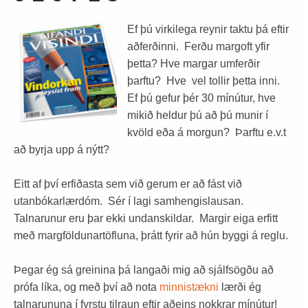
Ef þú virkilega reynir taktu þá eftir
aðferðinni. Ferðu margoft yfir
þetta? Hve margar umferðir
þarftu? Hve vel tollir þetta inni.
Ef þú gefur þér 30 mínútur, hve
mikið heldur þú að þú munir í
kvöld eða á morgun? Þarftu e.v.t
að byrja upp á nýtt?
Eitt af því erfiðasta sem við gerum er að fást við
utanbókarlærdóm. Sér í lagi samhengislausan.
Talnarunur eru þar ekki undanskildar. Margir eiga erfitt
með margföldunartöfluna, þrátt fyrir að hún byggi á reglu.
Þegar ég sá greinina þá langaði mig að sjálfsögðu að
prófa líka, og með því að nota
minnistækni
lærði ég
talnarununa í fyrstu tilraun eftir aðeins nokkrar mínútur!