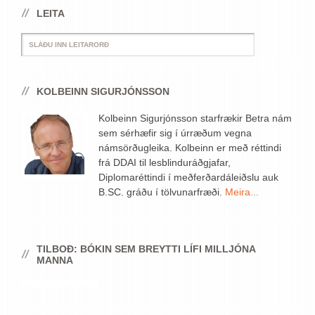
LEITA
KOLBEINN SIGURJÓNSSON
Kolbeinn Sigurjónsson starfrækir Betra nám
sem sérhæfir sig í úrræðum vegna
námsörðugleika. Kolbeinn er með réttindi
frá DDAI til lesblinduráðgjafar,
Diplomaréttindi í meðferðardáleiðslu auk
B.SC. gráðu í tölvunarfræði.
Meira...
TILBOÐ: BÓKIN SEM BREYTTI LÍFI MILLJÓNA
MANNA