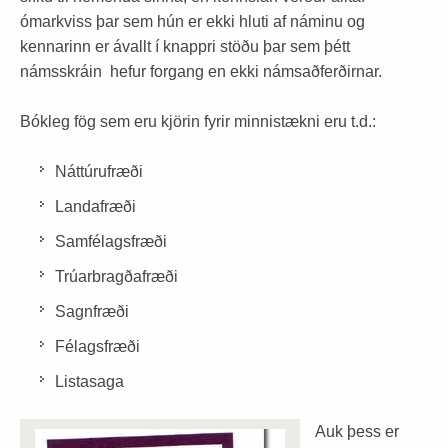
ómarkviss þar sem hún er ekki hluti af náminu og
kennarinn er ávallt í knappri stöðu þar sem þétt
námsskráin hefur forgang en ekki námsaðferðirnar.
Bókleg fög sem eru kjörin fyrir minnistækni eru t.d.:
Náttúrufræði
Landafræði
Samfélagsfræði
Trúarbragðafræði
Sagnfræði
Félagsfræði
Listasaga
Auk þess er