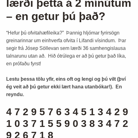
lærði þetta á 2 mínútum
– en getur þú það?
“Hefur þú ofvitahæfileika?” Þannig hljómar fyrirsögn
greinarinnar um einhverfa ofvita í Lifandi vísindum. Þar
segir frá Jósep Söllevan sem lærði 36 samhengislausa
talnarunu utan að. Hið ótrúlega er að þú getur það líka,
en prófaðu fyrst!
Lestu þessa tölu yfir, eins oft og lengi og þú vilt (því
ég veit að þú getur ekki lært hana utanbókar!). En
reyndu.
4 7 2 9 5 7 6 3 4 5 1 3 4 2 9
1 0 3 7 1 5 5 9 0 3 8 3 4 7 2
9 2 6 7 1 8