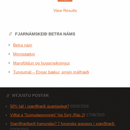
View Results
FJARNÁMSKEIÐ BETRA NÁMS
Betra nám
Minnistækni
Margföldun og hugarreikningur
Tungumál – Engar bækur, engin málfræði
NÝJUSTU PÓSTAR
50% fall í stærðfræði ásættanlegt?
03/02/2016
Viðtal á “Sunnudagsmorgni” hjá Sirrý (Rás 2)
17/08/2015
Stærðfræðipróf framundan? 7 forsendur árangurs í stærðfræði.
22/04/2015