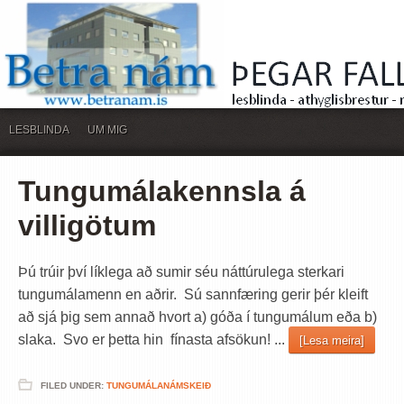
LESBLINDA
UM MIG
Tungumálakennsla á
villigötum
Þú trúir því líklega að sumir séu náttúrulega sterkari
tungumálamenn en aðrir. Sú sannfæring gerir þér kleift
að sjá þig sem annað hvort a) góða í tungumálum eða b)
slaka. Svo er þetta hin fínasta afsökun! ...
[Lesa meira]
FILED UNDER:
TUNGUMÁLANÁMSKEIÐ