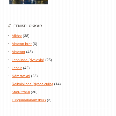
EFNISFLOKKAR
Afköst
(38)
Almenn brot
(6)
Almennt
(43)
Lesblinda (dyslexia)
(25)
Lestur
(42)
Námstækni
(23)
Reikniblinda (dyscalculia)
(14)
Stærðfræði
(30)
Tungumálanámskeið
(3)