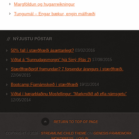
Margföldun og hugarreikningur
Tungumál – Engar bækur, engin málfræði
NÝJUSTU PÓSTAR
50% fall í stærðfræði ásættanlegt?
03/02/2016
Viðtal á “Sunnudagsmorgni” hjá Sirrý (Rás 2)
17/08/2015
Stærðfræðipróf framundan? 7 forsendur árangurs í stærðfræði.
22/04/2015
Bootcamp Fjarnámskeið í stærðfræði
19/11/2014
Viðtal í bæjarblaðinu Mosfellingur: “Markmiðið að efla námsgetu”
12/05/2014
RETURN TO TOP OF PAGE
COPYRIGHT © 2026 ·
STREAMLINE CHILD THEME
ON
GENESIS FRAMEWORK
·
WORDPRESS
·
LOG IN