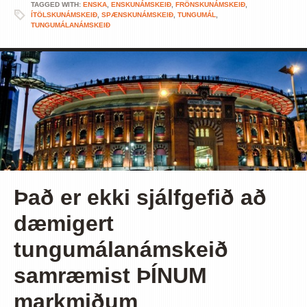
TAGGED WITH:
ENSKA
,
ENSKUNÁMSKEIÐ
,
FRÖNSKUNÁMSKEIÐ
,
ÍTÖLSKUNÁMSKEIÐ
,
SPÆNSKUNÁMSKEIÐ
,
TUNGUMÁL
,
TUNGUMÁLANÁMSKEIÐ
Það er ekki sjálfgefið að
dæmigert
tungumálanámskeið
samræmist ÞÍNUM
markmiðum