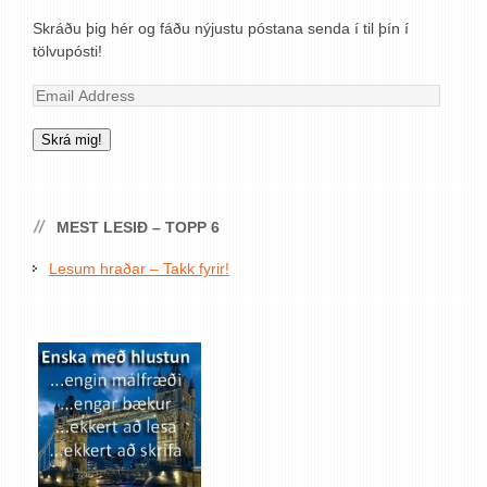
Skráðu þig hér og fáðu nýjustu póstana senda í til þín í
tölvupósti!
Email
Address
Skrá mig!
MEST LESIÐ – TOPP 6
Lesum hraðar – Takk fyrir!