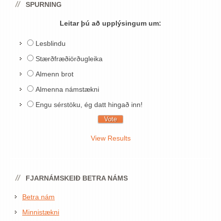
SPURNING
Leitar þú að upplýsingum um:
Lesblindu
Stærðfræðiörðugleika
Almenn brot
Almenna námstækni
Engu sérstöku, ég datt hingað inn!
View Results
FJARNÁMSKEIÐ BETRA NÁMS
Betra nám
Minnistækni