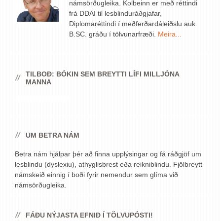
námsörðugleika. Kolbeinn er með réttindi
frá DDAI til lesblinduráðgjafar,
Diplomaréttindi í meðferðardáleiðslu auk
B.SC. gráðu í tölvunarfræði.
Meira...
TILBOÐ: BÓKIN SEM BREYTTI LÍFI MILLJÓNA
MANNA
UM BETRA NÁM
Betra nám hjálpar þér að finna upplýsingar og fá ráðgjöf um
lesblindu (dyslexiu), athyglisbrest eða reikniblindu. Fjölbreytt
námskeið einnig í boði fyrir nemendur sem glíma við
námsörðugleika.
FÁÐU NÝJASTA EFNIÐ Í TÖLVUPÓSTI!