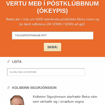
VERTU MEÐ Í PÓSTKLÚBBNUM
(ÓKEYPIS)
Bættu þér í hóp um 5000 áskrifenda póstklúbbs Betra náms og
þú færð rafbókina ÚR VÖRN Í SÓKN að gjöf.
LEITA
KOLBEINN SIGURJÓNSSON
Kolbeinn Sigurjónsson starfrækir Betra nám
sem sérhæfir sig í úrræðum vegna