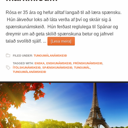
Rósa er 35 ára og hefur alltaf langað til að læra spænsku.
Hún ákveður loks að láta verða af því og skráir sig á
spænskunámskeið. Hún ferðast reglulega til Spánar og
dreymir um að geta skilið spænskuna betur og jafnvel
talað svolítið sjálf. ...
[Lesa meira]
FILED UNDER:
TUNGUMÁLANÁMSKEIÐ
TAGGED WITH:
ENSKA
,
ENSKUNÁMSKEIÐ
,
FRÖNSKUNÁMSKEIÐ
,
ÍTÖLSKUNÁMSKEIÐ
,
SPÆNSKUNÁMSKEIÐ
,
TUNGUMÁL
,
TUNGUMÁLANÁMSKEIÐ