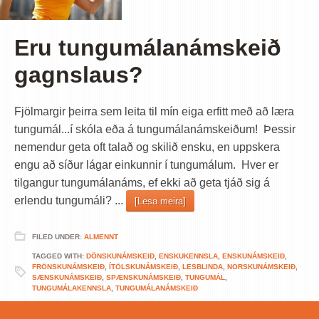
Eru tungumálanámskeið
gagnslaus?
Fjölmargir þeirra sem leita til mín eiga erfitt með að læra
tungumál...í skóla eða á tungumálanámskeiðum! Þessir
nemendur geta oft talað og skilið ensku, en uppskera
engu að síður lágar einkunnir í tungumálum. Hver er
tilgangur tungumálanáms, ef ekki að geta tjáð sig á
erlendu tungumáli? ...
[Lesa meira]
FILED UNDER:
ALMENNT
TAGGED WITH:
DÖNSKUNÁMSKEIÐ
,
ENSKUKENNSLA
,
ENSKUNÁMSKEIÐ
,
FRÖNSKUNÁMSKEIÐ
,
ÍTÖLSKUNÁMSKEIÐ
,
LESBLINDA
,
NORSKUNÁMSKEIÐ
,
SÆNSKUNÁMSKEIÐ
,
SPÆNSKUNÁMSKEIÐ
,
TUNGUMÁL
,
TUNGUMÁLAKENNSLA
,
TUNGUMÁLANÁMSKEIÐ