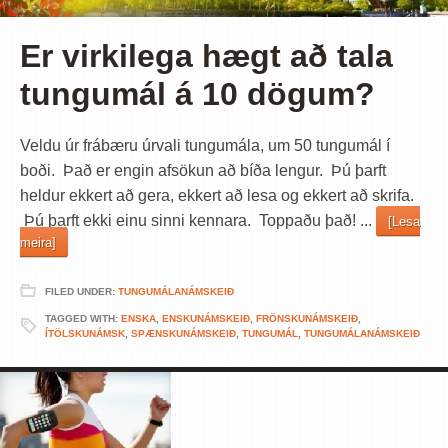
Er virkilega hægt að tala
tungumál á 10 dögum?
Veldu úr frábæru úrvali tungumála, um 50 tungumál í
boði. Það er engin afsökun að bíða lengur. Þú þarft
heldur ekkert að gera, ekkert að lesa og ekkert að skrifa.
Þú þarft ekki einu sinni kennara. Toppaðu það! ...
[Lesa
meira]
FILED UNDER:
TUNGUMÁLANÁMSKEIÐ
TAGGED WITH:
ENSKA
,
ENSKUNÁMSKEIÐ
,
FRÖNSKUNÁMSKEIÐ
,
ÍTÖLSKUNÁMSK
,
SPÆNSKUNÁMSKEIÐ
,
TUNGUMÁL
,
TUNGUMÁLANÁMSKEIÐ