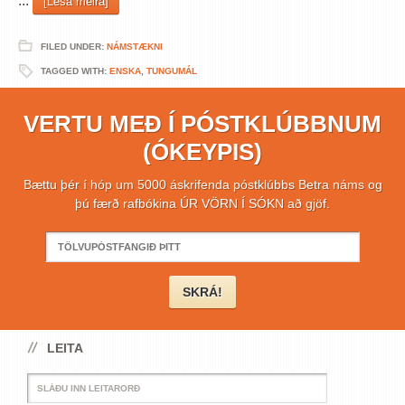
...
[Lesa meira]
FILED UNDER:
NÁMSTÆKNI
TAGGED WITH:
ENSKA
,
TUNGUMÁL
VERTU MEÐ Í PÓSTKLÚBBNUM
(ÓKEYPIS)
Bættu þér í hóp um 5000 áskrifenda póstklúbbs Betra náms og
þú færð rafbókina ÚR VÖRN Í SÓKN að gjöf.
LEITA