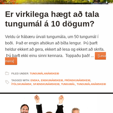
Er virkilega hægt að tala
tungumál á 10 dögum?
Veldu úr frábæru úrvali tungumála, um 50 tungumál í
boði. Það er engin afsökun að bíða lengur. Þú þarft
heldur ekkert að gera, ekkert að lesa og ekkert að skrifa.
Þú þarft ekki einu sinni kennara. Toppaðu það! ...
[Lesa
meira]
FILED UNDER:
TUNGUMÁLANÁMSKEIÐ
TAGGED WITH:
ENSKA
,
ENSKUNÁMSKEIÐ
,
FRÖNSKUNÁMSKEIÐ
,
ÍTÖLSKUNÁMSK
,
SPÆNSKUNÁMSKEIÐ
,
TUNGUMÁL
,
TUNGUMÁLANÁMSKEIÐ