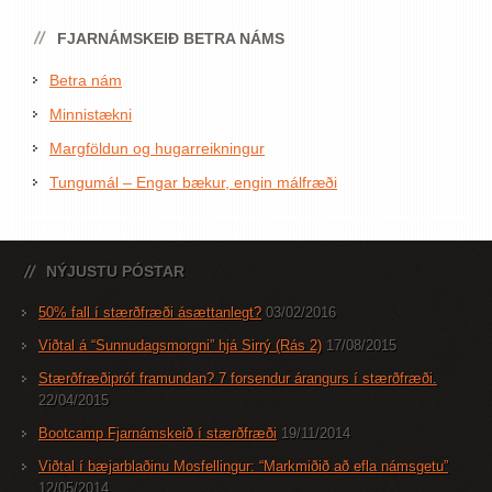
FJARNÁMSKEIÐ BETRA NÁMS
Betra nám
Minnistækni
Margföldun og hugarreikningur
Tungumál – Engar bækur, engin málfræði
NÝJUSTU PÓSTAR
50% fall í stærðfræði ásættanlegt?
03/02/2016
Viðtal á “Sunnudagsmorgni” hjá Sirrý (Rás 2)
17/08/2015
Stærðfræðipróf framundan? 7 forsendur árangurs í stærðfræði.
22/04/2015
Bootcamp Fjarnámskeið í stærðfræði
19/11/2014
Viðtal í bæjarblaðinu Mosfellingur: “Markmiðið að efla námsgetu”
12/05/2014