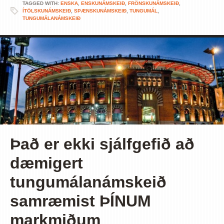
TAGGED WITH:
ENSKA
,
ENSKUNÁMSKEIÐ
,
FRÖNSKUNÁMSKEIÐ
,
ÍTÖLSKUNÁMSKEIÐ
,
SPÆNSKUNÁMSKEIÐ
,
TUNGUMÁL
,
TUNGUMÁLANÁMSKEIÐ
Það er ekki sjálfgefið að
dæmigert
tungumálanámskeið
samræmist ÞÍNUM
markmiðum