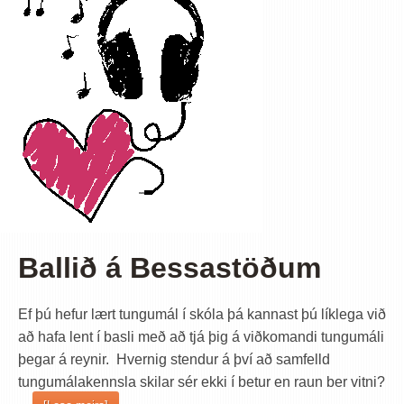
Ballið á Bessastöðum
Ef þú hefur lært tungumál í skóla þá kannast þú líklega við
að hafa lent í basli með að tjá þig á viðkomandi tungumáli
þegar á reynir. Hvernig stendur á því að samfelld
tungumálakennsla skilar sér ekki í betur en raun ber vitni?