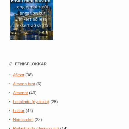
EFNISFLOKKAR
Afköst
(38)
Almenn brot
(6)
Almennt
(43)
Lesblinda (dyslexia)
(25)
Lestur
(42)
Námstækni
(23)
Reikniblinda (dyscalculia)
(14)