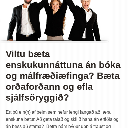
Viltu bæta
enskukunnáttuna án bóka
og málfræðiæfinga? Bæta
orðaforðann og efla
sjálfsöryggið?
Ert þú ein(n) af þeim sem hefur lengi langað að læra
enskuna betur. Að geta talað og skilið hana án erfiðis og
án þess að stama? Betra nám býður upp á traust og