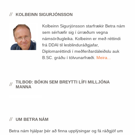
KOLBEINN SIGURJÓNSSON
Kolbeinn Sigurjónsson starfrækir Betra nám
sem sérhæfir sig í úrræðum vegna
námsörðugleika. Kolbeinn er með réttindi
frá DDAI til lesblinduráðgjafar,
Diplomaréttindi í meðferðardáleiðslu auk
B.SC. gráðu í tölvunarfræði.
Meira...
TILBOÐ: BÓKIN SEM BREYTTI LÍFI MILLJÓNA
MANNA
UM BETRA NÁM
Betra nám hjálpar þér að finna upplýsingar og fá ráðgjöf um