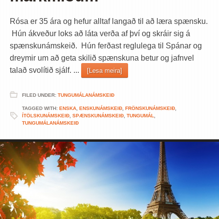
Rósa er 35 ára og hefur alltaf langað til að læra spænsku.
Hún ákveður loks að láta verða af því og skráir sig á
spænskunámskeið. Hún ferðast reglulega til Spánar og
dreymir um að geta skilið spænskuna betur og jafnvel
talað svolítið sjálf. ...
[Lesa meira]
FILED UNDER:
TUNGUMÁLANÁMSKEIÐ
TAGGED WITH:
ENSKA
,
ENSKUNÁMSKEIÐ
,
FRÖNSKUNÁMSKEIÐ
,
ÍTÖLSKUNÁMSKEIÐ
,
SPÆNSKUNÁMSKEIÐ
,
TUNGUMÁL
,
TUNGUMÁLANÁMSKEIÐ