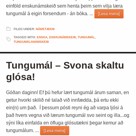
einföld enskunámskeið sem henta þeim sem vilja læra
tungumál á eigin forsendum - án bóka. ...
[Lesa meira]
FILED UNDER:
NÁMSTÆKNI
TAGGED WITH:
ENSKA
,
ENSKUNÁMSKEIÐ
,
TUNGUMÁL
,
TUNGUMÁLANÁMSKEIÐ
Tungumál – Svona skaltu
glósa!
Góðan daginn! Ef þú hefur lært tungumál árum saman, en
getur hvorki skilið né talað við innfædda, þá ertu ekki
ein(n) um það. Í þessum pósti reyni ég að varpa ljósi á
það hvers vegna við lærum tungumál svo seint og illa...og
sýni líka einfalda en öfluga glósutækni þegar kemur að
tungumálum. ...
[Lesa meira]