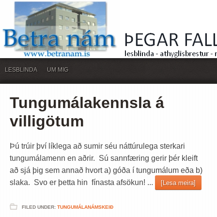
LESBLINDA
UM MIG
Tungumálakennsla á
villigötum
Þú trúir því líklega að sumir séu náttúrulega sterkari
tungumálamenn en aðrir. Sú sannfæring gerir þér kleift
að sjá þig sem annað hvort a) góða í tungumálum eða b)
slaka. Svo er þetta hin fínasta afsökun! ...
[Lesa meira]
FILED UNDER:
TUNGUMÁLANÁMSKEIÐ