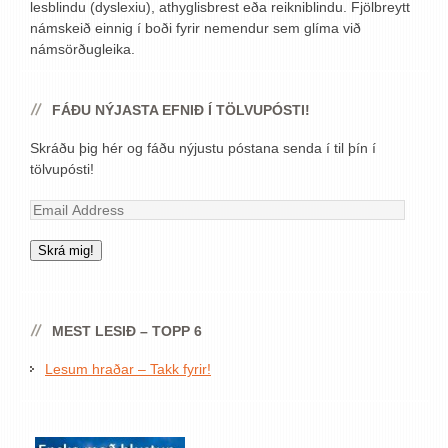
lesblindu (dyslexiu), athyglisbrest eða reikniblindu. Fjölbreytt
námskeið einnig í boði fyrir nemendur sem glíma við
námsörðugleika.
FÁÐU NÝJASTA EFNIÐ Í TÖLVUPÓSTI!
Skráðu þig hér og fáðu nýjustu póstana senda í til þín í
tölvupósti!
Email
Address
Skrá mig!
MEST LESIÐ – TOPP 6
Lesum hraðar – Takk fyrir!