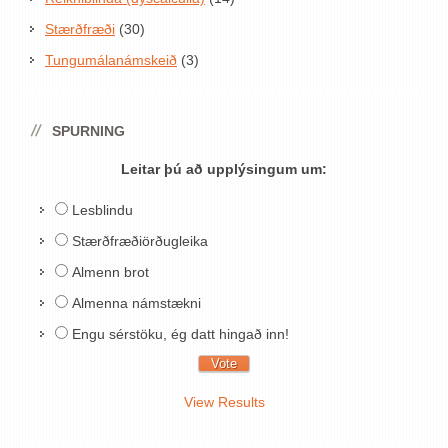
Stærðfræði
(30)
Tungumálanámskeið
(3)
SPURNING
Leitar þú að upplýsingum um:
Lesblindu
Stærðfræðiörðugleika
Almenn brot
Almenna námstækni
Engu sérstöku, ég datt hingað inn!
View Results