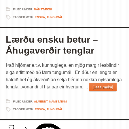
FILED UNDER:
NÁMSTÆKNI
TAGGED WITH:
ENSKA
,
TUNGUMÁL
Lærðu ensku betur –
Áhugaverðir tenglar
Það hljómar e.t.v. kunnuglega, en mjög margir lesblindir
eiga erfitt með að læra tungumál. En áður en lengra er
haldið hef ég ákveðið að setja hér inn nokkra nytsamlega
tengla...vonandi til hjálpar einhverjum. ...
[Lesa meira]
FILED UNDER:
ALMENNT
,
NÁMSTÆKNI
TAGGED WITH:
ENSKA
,
TUNGUMÁL