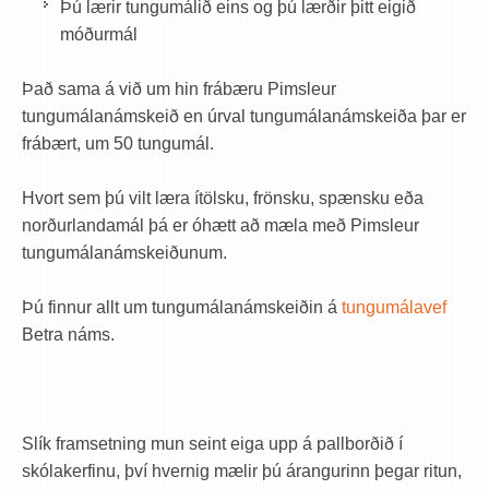
Þú lærir tungumálið eins og þú lærðir þitt eigið
móðurmál
Það sama á við um hin frábæru Pimsleur
tungumálanámskeið en úrval tungumálanámskeiða þar er
frábært, um 50 tungumál.
Hvort sem þú vilt læra ítölsku, frönsku, spænsku eða
norðurlandamál þá er óhætt að mæla með Pimsleur
tungumálanámskeiðunum.
Þú finnur allt um tungumálanámskeiðin á
tungumálavef
Betra náms.
Slík framsetning mun seint eiga upp á pallborðið í
skólakerfinu, því hvernig mælir þú árangurinn þegar ritun,