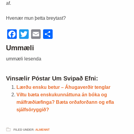
af.
Hvenær mun þetta breytast?
Facebook
Twitter
Email
Share
Ummæli
ummæli lesenda
Vinsælir Póstar Um Svipað Efni:
Lærðu ensku betur – Áhugaverðir tenglar
Viltu bæta enskukunnáttuna án bóka og
málfræðiæfinga? Bæta orðaforðann og efla
sjálfsöryggið?
FILED UNDER:
ALMENNT