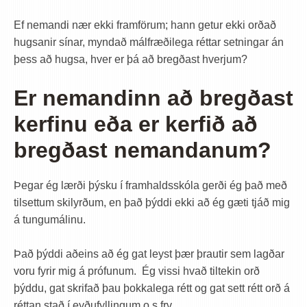
Ef nemandi nær ekki framförum; hann getur ekki orðað
hugsanir sínar, myndað málfræðilega réttar setningar án
þess að hugsa, hver er þá að bregðast hverjum?
Er nemandinn að bregðast
kerfinu eða er kerfið að
bregðast nemandanum?
Þegar ég lærði þýsku í framhaldsskóla gerði ég það með
tilsettum skilyrðum, en það þýddi ekki að ég gæti tjáð mig
á tungumálinu.
Það þýddi aðeins að ég gat leyst þær þrautir sem lagðar
voru fyrir mig á prófunum. Ég vissi hvað tiltekin orð
þýddu, gat skrifað þau þokkalega rétt og gat sett rétt orð á
réttan stað í eyðufyllingum o.s.frv.