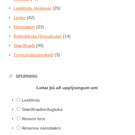
Lesblinda (dyslexia)
(25)
Lestur
(42)
Námstækni
(23)
Reikniblinda (dyscalculia)
(14)
Stærðfræði
(30)
Tungumálanámskeið
(3)
SPURNING
Leitar þú að upplýsingum um:
Lesblindu
Stærðfræðiörðugleika
Almenn brot
Almenna námstækni