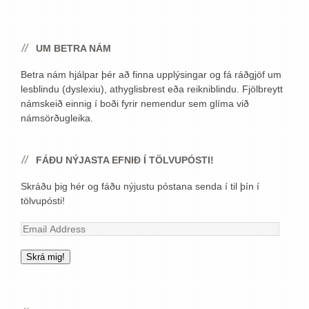
UM BETRA NÁM
Betra nám hjálpar þér að finna upplýsingar og fá ráðgjöf um
lesblindu (dyslexiu), athyglisbrest eða reikniblindu. Fjölbreytt
námskeið einnig í boði fyrir nemendur sem glíma við
námsörðugleika.
FÁÐU NÝJASTA EFNIÐ Í TÖLVUPÓSTI!
Skráðu þig hér og fáðu nýjustu póstana senda í til þín í
tölvupósti!
Email
Address
Skrá mig!