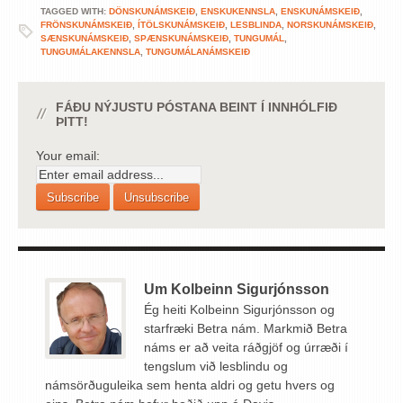
TAGGED WITH:
DÖNSKUNÁMSKEIÐ
,
ENSKUKENNSLA
,
ENSKUNÁMSKEIÐ
,
FRÖNSKUNÁMSKEIÐ
,
ÍTÖLSKUNÁMSKEIÐ
,
LESBLINDA
,
NORSKUNÁMSKEIÐ
,
SÆNSKUNÁMSKEIÐ
,
SPÆNSKUNÁMSKEIÐ
,
TUNGUMÁL
,
TUNGUMÁLAKENNSLA
,
TUNGUMÁLANÁMSKEIÐ
FÁÐU NÝJUSTU PÓSTANA BEINT Í INNHÓLFIÐ
ÞITT!
Your email:
Um Kolbeinn Sigurjónsson
Ég heiti Kolbeinn Sigurjónsson og
starfræki Betra nám. Markmið Betra
náms er að veita ráðgjöf og úrræði í
tengslum við lesblindu og
námsörðuguleika sem henta aldri og getu hvers og