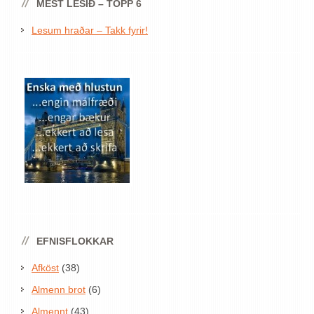
MEST LESIÐ – TOPP 6
Lesum hraðar – Takk fyrir!
EFNISFLOKKAR
Afköst
(38)
Almenn brot
(6)
Almennt
(43)