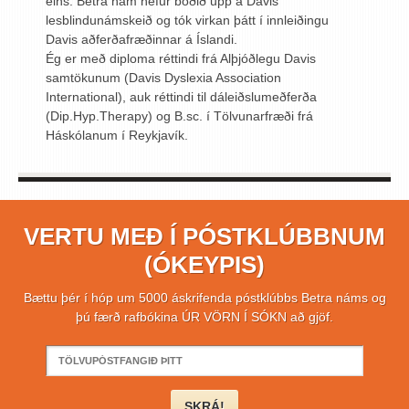
eins. Betra nám hefur boðið upp á Davis
lesblindunámskeið og tók virkan þátt í innleiðingu
Davis aðferðafræðinnar á Íslandi.
Ég er með diploma réttindi frá Alþjóðlegu Davis
samtökunum (Davis Dyslexia Association
International), auk réttindi til dáleiðslumeðferða
(Dip.Hyp.Therapy) og B.sc. í Tölvunarfræði frá
Háskólanum í Reykjavík.
VERTU MEÐ Í PÓSTKLÚBBNUM
(ÓKEYPIS)
Bættu þér í hóp um 5000 áskrifenda póstklúbbs Betra náms og
þú færð rafbókina ÚR VÖRN Í SÓKN að gjöf.