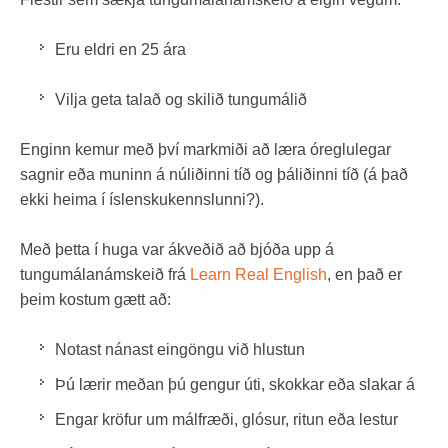
Eru eldri en 25 ára
Vilja geta talað og skilið tungumálið
Enginn kemur með því markmiði að læra óreglulegar
sagnir eða muninn á núliðinni tíð og þáliðinni tíð (á það
ekki heima í íslenskukennslunni?).
Með þetta í huga var ákveðið að bjóða upp á
tungumálanámskeið frá
Learn Real English
, en það er
þeim kostum gætt að:
Notast nánast eingöngu við hlustun
Þú lærir meðan þú gengur úti, skokkar eða slakar á
Engar kröfur um málfræði, glósur, ritun eða lestur