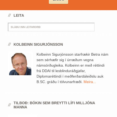
LEITA
KOLBEINN SIGURJÓNSSON
Kolbeinn Sigurjónsson starfrækir Betra nám
sem sérhæfir sig í úrræðum vegna
námsörðugleika. Kolbeinn er með réttindi
frá DDAI til lesblinduráðgjafar,
Diplomaréttindi í meðferðardáleiðslu auk
B.SC. gráðu í tölvunarfræði.
Meira...
TILBOÐ: BÓKIN SEM BREYTTI LÍFI MILLJÓNA
MANNA