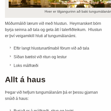
Hver er tilgangurinn að baki tungumálaná
Móðurmálið lærum við með hlustun. Heyrnarskert börn
byrja seinna að tala og geta átt í talerfiðleikum. Hlustun
er því veigamikill hluti af tungumálanámi.
Eftir langt hlustunartímabil förum við að tala
Síðan bætist við ritun og lestur
Loks málfræði
Allt á haus
Þegar við hefjum tungumálanám þá er þessu gjarnan
snúið á haus:
Byrjað er á málfræði, ritun og lestri