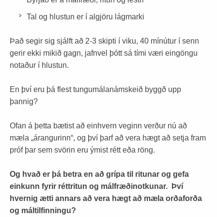
Tal og hlustun er í algjöru lágmarki
Það segir sig sjálft að 2-3 skipti í viku, 40 mínútur í senn
gerir ekki mikið gagn, jafnvel þótt sá tími væri eingöngu
notaður í hlustun.
En því eru þá flest tungumálanámskeið byggð upp
þannig?
Ofan á þetta bætist að einhvern veginn verður nú að
mæla „árangurinn“, og því þarf að vera hægt að setja fram
próf þar sem svörin eru ýmist rétt eða röng.
Og hvað er þá betra en að grípa til ritunar og gefa
einkunn fyrir réttritun og málfræðinotkunar. Því
hvernig ætti annars að vera hægt að mæla orðaforða
og máltilfinningu?