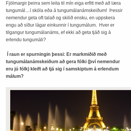
Fjölmargir þeirra sem leita til mín eiga erfitt með að læra
tungumál…í skóla eða á tungumálanámskeiðum! Þessir
nemendur geta oft talað og skilið ensku, en uppskera
engu að síður lágar einkunnir í tungumálum. Hver er
tilgangur tungumálanáms, ef ekki að geta tjáð sig á
erlendu tungumáli?
Í raun er spurningin þessi: Er markmiðið með
tungumálanámskeiðum að gera fólki (því nemendur
eru jú fólk) kleift að tjá sig í samskiptum á erlendum
málum?