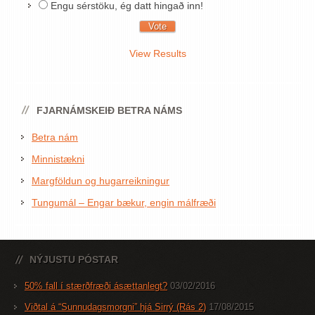
Engu sérstöku, ég datt hingað inn!
View Results
FJARNÁMSKEIÐ BETRA NÁMS
Betra nám
Minnistækni
Margföldun og hugarreikningur
Tungumál – Engar bækur, engin málfræði
NÝJUSTU PÓSTAR
50% fall í stærðfræði ásættanlegt?
03/02/2016
Viðtal á “Sunnudagsmorgni” hjá Sirrý (Rás 2)
17/08/2015