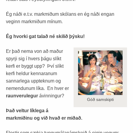
Ég náði e.t.v. markmiðum skólans en ég náði engan
veginn markmiðum mínum.
Ég hvorki gat talað né skilið þýsku!
Er það nema von að maður
spyrji sig í hvers þágu slíkt
kerfi er byggt upp? Því slíkt
kerfi heldur kennaranum
sannarlega uppteknum og
nemendunum líka. En hver er
raunverulegur
ávinningur?
Góð samskipti
Það veltur líklega á
markmiðinu og við hvað er miðað.
Flestir sem sækja tungumálanámskeið á eigin vegum: