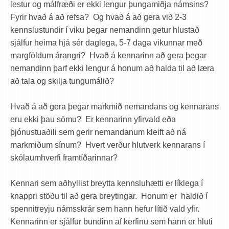
lestur og málfræði er ekki lengur þungamiðja námsins?
Fyrir hvað á að refsa? Og hvað á að gera við 2-3
kennslustundir í viku þegar nemandinn getur hlustað
sjálfur heima hjá sér daglega, 5-7 daga vikunnar með
margföldum árangri? Hvað á kennarinn að gera þegar
nemandinn þarf ekki lengur á honum að halda til að læra
að tala og skilja tungumálið?
Hvað á að gera þegar markmið nemandans og kennarans
eru ekki þau sömu? Er kennarinn yfirvald eða
þjónustuaðili sem gerir nemandanum kleift að ná
markmiðum sínum? Hvert verður hlutverk kennarans í
skólaumhverfi framtíðarinnar?
Kennari sem aðhyllist breytta kennsluhætti er líklega í
knappri stöðu til að gera breytingar. Honum er haldið í
spennitreyju námsskrár sem hann hefur lítið vald yfir.
Kennarinn er sjálfur bundinn af kerfinu sem hann er hluti