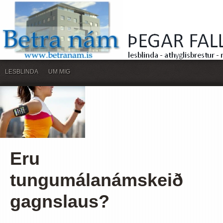
LESBLINDA
UM MIG
Eru
tungumálanámskeið
gagnslaus?