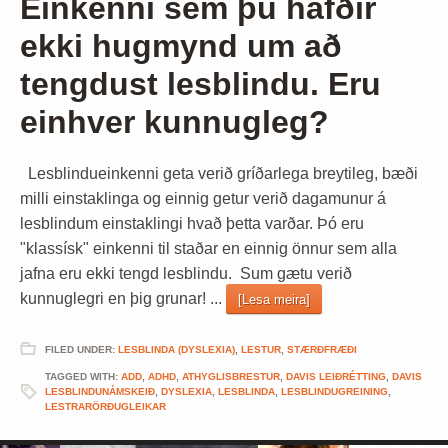
Einkenni sem þú hafðir
ekki hugmynd um að
tengdust lesblindu. Eru
einhver kunnugleg?
Lesblindueinkenni geta verið gríðarlega breytileg, bæði
milli einstaklinga og einnig getur verið dagamunur á
lesblindum einstaklingi hvað þetta varðar. Þó eru
"klassísk" einkenni til staðar en einnig önnur sem alla
jafna eru ekki tengd lesblindu. Sum gætu verið
kunnuglegri en þig grunar! ...
[Lesa meira]
FILED UNDER:
LESBLINDA (DYSLEXIA)
,
LESTUR
,
STÆRÐFRÆÐI
TAGGED WITH:
ADD
,
ADHD
,
ATHYGLISBRESTUR
,
DAVIS LEIÐRÉTTING
,
DAVIS
LESBLINDUNÁMSKEIÐ
,
DYSLEXIA
,
LESBLINDA
,
LESBLINDUGREINING
,
LESTRARÖRÐUGLEIKAR