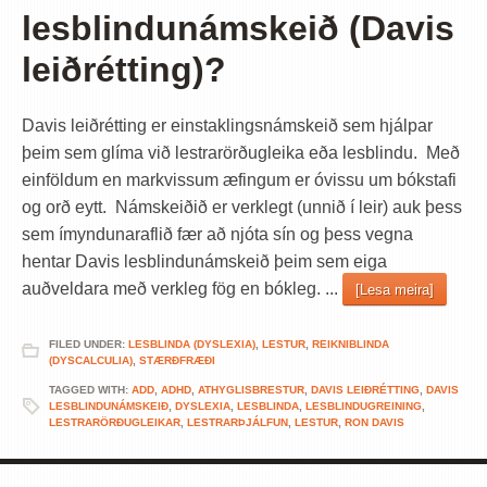
lesblindunámskeið (Davis
leiðrétting)?
Davis leiðrétting er einstaklingsnámskeið sem hjálpar
þeim sem glíma við lestrarörðugleika eða lesblindu. Með
einföldum en markvissum æfingum er óvissu um bókstafi
og orð eytt. Námskeiðið er verklegt (unnið í leir) auk þess
sem ímyndunaraflið fær að njóta sín og þess vegna
hentar Davis lesblindunámskeið þeim sem eiga
auðveldara með verkleg fög en bókleg. ...
[Lesa meira]
FILED UNDER:
LESBLINDA (DYSLEXIA)
,
LESTUR
,
REIKNIBLINDA
(DYSCALCULIA)
,
STÆRÐFRÆÐI
TAGGED WITH:
ADD
,
ADHD
,
ATHYGLISBRESTUR
,
DAVIS LEIÐRÉTTING
,
DAVIS
LESBLINDUNÁMSKEIÐ
,
DYSLEXIA
,
LESBLINDA
,
LESBLINDUGREINING
,
LESTRARÖRÐUGLEIKAR
,
LESTRARÞJÁLFUN
,
LESTUR
,
RON DAVIS