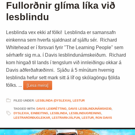
Fullorðnir glíma líka við
lesblindu
Lesblinda vex ekki af fólki! Lesblinda er samansafn
einkenna sem hverfa sjaldnast af sjálfu sér. Richard
Whitehead er í forsvari fyrir "The Learning People" sem
sérhæfir sig m.a. í Davis lesblindunámskeiðum. Richard
kom hingað til lands í tengslum við innleiðingu okkar á
Davis aðferðafræðinni. Sjáðu á 5 mínútum hvernig
lesblinda hefur sett mark sitt á líf og skólagöngu fjölda
fólks. ...
[Lesa meira]
FILED UNDER:
LESBLINDA (DYSLEXIA)
,
LESTUR
TAGGED WITH:
DAVIS LEIÐRÉTTING
,
DAVIS LESBLINDUNÁMSKEIÐ
,
DYSLEXIA
,
EINBEITING
,
LESBLINDA
,
LESBLINDUGREINING
,
LESTRARÖRÐUGLEIKAR
,
LESTRARÞJÁLFUN
,
LESTUR
,
RON DAVIS