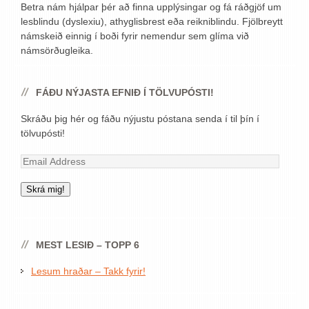
Betra nám hjálpar þér að finna upplýsingar og fá ráðgjöf um
lesblindu (dyslexiu), athyglisbrest eða reikniblindu. Fjölbreytt
námskeið einnig í boði fyrir nemendur sem glíma við
námsörðugleika.
FÁÐU NÝJASTA EFNIÐ Í TÖLVUPÓSTI!
Skráðu þig hér og fáðu nýjustu póstana senda í til þín í
tölvupósti!
Email
Address
Skrá mig!
MEST LESIÐ – TOPP 6
Lesum hraðar – Takk fyrir!