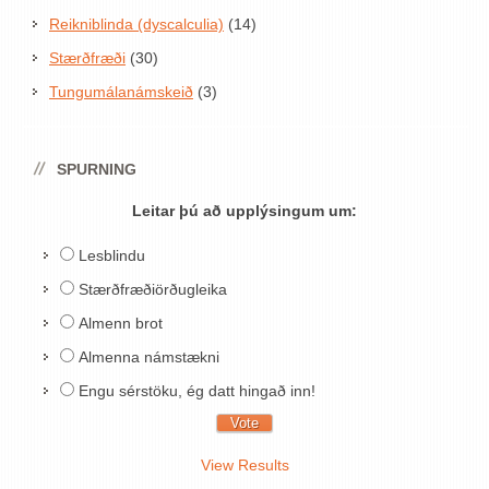
Reikniblinda (dyscalculia)
(14)
Stærðfræði
(30)
Tungumálanámskeið
(3)
SPURNING
Leitar þú að upplýsingum um:
Lesblindu
Stærðfræðiörðugleika
Almenn brot
Almenna námstækni
Engu sérstöku, ég datt hingað inn!
View Results