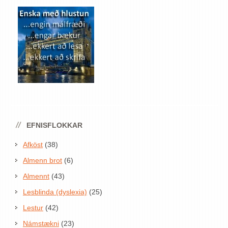
EFNISFLOKKAR
Afköst
(38)
Almenn brot
(6)
Almennt
(43)
Lesblinda (dyslexia)
(25)
Lestur
(42)
Námstækni
(23)