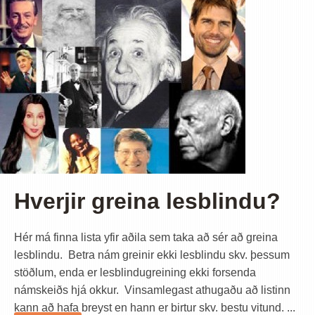
Hverjir greina lesblindu?
Hér má finna lista yfir aðila sem taka að sér að greina
lesblindu. Betra nám greinir ekki lesblindu skv. þessum
stöðlum, enda er lesblindugreining ekki forsenda
námskeiðs hjá okkur. Vinsamlegast athugaðu að listinn
kann að hafa breyst en hann er birtur skv. bestu vitund. ...