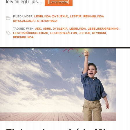
forvitnilegt í ljós. ...
[Lesa meira]
FILED UNDER:
LESBLINDA (DYSLEXIA)
,
LESTUR
,
REIKNIBLINDA
(DYSCALCULIA)
,
STÆRÐFRÆÐI
TAGGED WITH:
ADD
,
ADHD
,
DYSLEXIA
,
LESBLINDA
,
LESBLINDUGREINING
,
LESTRARÖRÐUGLEIKAR
,
LESTRARÞJÁLFUN
,
LESTUR
,
OFVIRKNI
,
REIKNIBLINDA