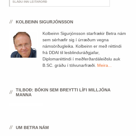
KOLBEINN SIGURJÓNSSON
Kolbeinn Sigurjónsson starfrækir Betra nám
sem sérhæfir sig í úrræðum vegna
námsörðugleika. Kolbeinn er með réttindi
frá DDAI til lesblinduráðgjafar,
Diplomaréttindi í meðferðardáleiðslu auk
B.SC. gráðu í tölvunarfræði.
Meira...
TILBOÐ: BÓKIN SEM BREYTTI LÍFI MILLJÓNA
MANNA
UM BETRA NÁM