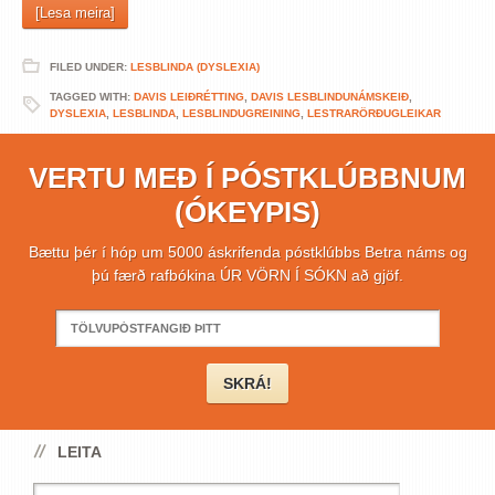
[Lesa meira]
FILED UNDER:
LESBLINDA (DYSLEXIA)
TAGGED WITH:
DAVIS LEIÐRÉTTING
,
DAVIS LESBLINDUNÁMSKEIÐ
,
DYSLEXIA
,
LESBLINDA
,
LESBLINDUGREINING
,
LESTRARÖRÐUGLEIKAR
VERTU MEÐ Í PÓSTKLÚBBNUM
(ÓKEYPIS)
Bættu þér í hóp um 5000 áskrifenda póstklúbbs Betra náms og
þú færð rafbókina ÚR VÖRN Í SÓKN að gjöf.
LEITA