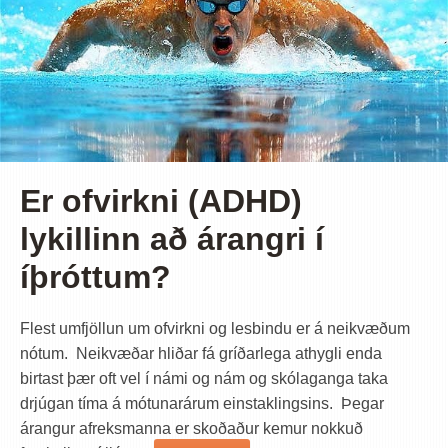
Er ofvirkni (ADHD)
lykillinn að árangri í
íþróttum?
Flest umfjöllun um ofvirkni og lesbindu er á neikvæðum
nótum. Neikvæðar hliðar fá gríðarlega athygli enda
birtast þær oft vel í námi og nám og skólaganga taka
drjúgan tíma á mótunarárum einstaklingsins. Þegar
árangur afreksmanna er skoðaður kemur nokkuð