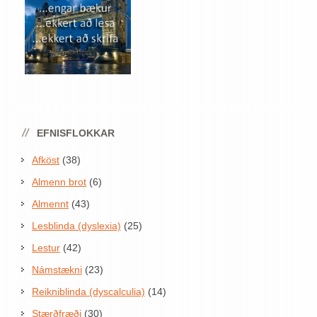
EFNISFLOKKAR
Afköst
(38)
Almenn brot
(6)
Almennt
(43)
Lesblinda (dyslexia)
(25)
Lestur
(42)
Námstækni
(23)
Reikniblinda (dyscalculia)
(14)
Stærðfræði
(30)