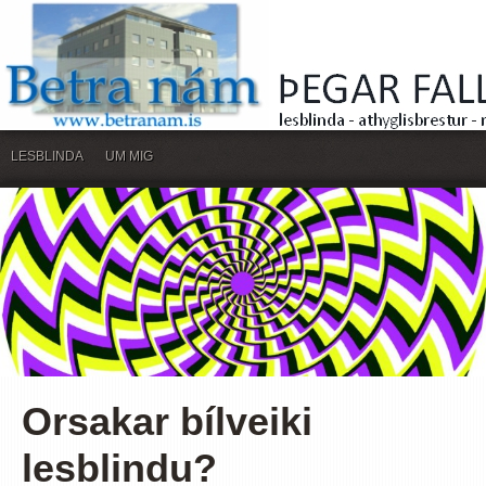
LESBLINDA
UM MIG
Orsakar bílveiki
lesblindu?