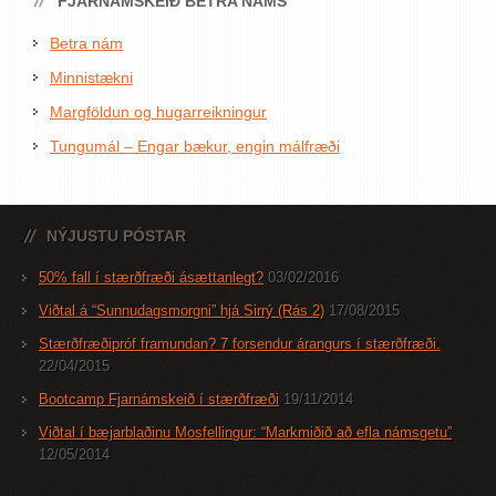
FJARNÁMSKEIÐ BETRA NÁMS
Betra nám
Minnistækni
Margföldun og hugarreikningur
Tungumál – Engar bækur, engin málfræði
NÝJUSTU PÓSTAR
50% fall í stærðfræði ásættanlegt?
03/02/2016
Viðtal á “Sunnudagsmorgni” hjá Sirrý (Rás 2)
17/08/2015
Stærðfræðipróf framundan? 7 forsendur árangurs í stærðfræði.
22/04/2015
Bootcamp Fjarnámskeið í stærðfræði
19/11/2014
Viðtal í bæjarblaðinu Mosfellingur: “Markmiðið að efla námsgetu”
12/05/2014