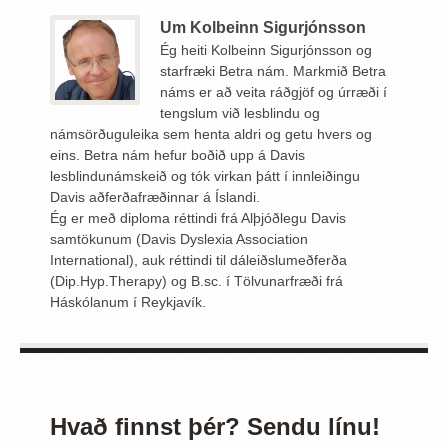
Um Kolbeinn Sigurjónsson
Ég heiti Kolbeinn Sigurjónsson og
starfræki Betra nám. Markmið Betra
náms er að veita ráðgjöf og úrræði í
tengslum við lesblindu og
námsörðuguleika sem henta aldri og getu hvers og
eins. Betra nám hefur boðið upp á Davis
lesblindunámskeið og tók virkan þátt í innleiðingu
Davis aðferðafræðinnar á Íslandi.
Ég er með diploma réttindi frá Alþjóðlegu Davis
samtökunum (Davis Dyslexia Association
International), auk réttindi til dáleiðslumeðferða
(Dip.Hyp.Therapy) og B.sc. í Tölvunarfræði frá
Háskólanum í Reykjavík.
Hvað finnst þér? Sendu línu!