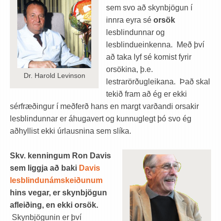
sem svo að skynbjögun í
innra eyra sé
orsök
lesblindunnar og
lesblindueinkenna. Með því
að taka lyf sé komist fyrir
orsökina, þ.e.
Dr. Harold Levinson
lestrarörðugleikana. Það skal
tekið fram að ég er ekki
sérfræðingur í meðferð hans en margt varðandi orsakir
lesblindunnar er áhugavert og kunnuglegt þó svo ég
aðhyllist ekki úrlausnina sem slíka.
Skv. kenningum Ron Davis
sem liggja að baki
Davis
lesblindunámskeiðunum
hins vegar, er skynbjögun
afleiðing, en ekki orsök.
Skynbjögunin er því