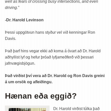
well as fears of crossing busy intersections, and even
driving.”
-Dr. Harold Levinson
Þessi uppgötvun hans styður vel við kenningar Ron
Davis.
Það þarf hins vegar ekki að koma á óvart að Dr. Harold
aðhyllist lyf og hefur þróað lyfjameðferð við þessari
jafnvægisbjögun.
Það virðist því vera að Dr. Harold og Ron Davis greini
á um orsök og afleiðingu.
Hænan eða eggið?
Dr. Harold virðist túlka það