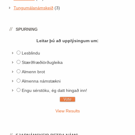
Tungumálanámskeið
(3)
SPURNING
Leitar þú að upplýsingum um:
Lesblindu
Stærðfræðiörðugleika
Almenn brot
Almenna námstækni
Engu sérstöku, ég datt hingað inn!
View Results