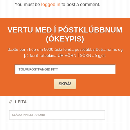
You must be
logged in
to post a comment.
VERTU MEÐ Í PÓSTKLÚBBNUM
(ÓKEYPIS)
Bættu þér í hóp um 5000 áskrifenda póstklúbbs Betra náms og
þú færð rafbókina ÚR VÖRN Í SÓKN að gjöf.
LEITA