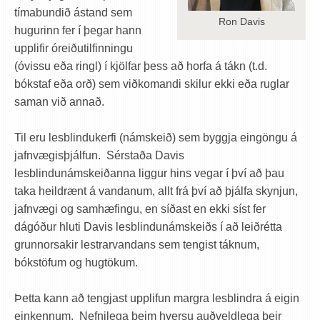
tímabundið ástand sem
Ron Davis
hugurinn fer í þegar hann
upplifir óreiðutilfinningu
(óvissu eða ringl) í kjölfar þess að horfa á tákn (t.d.
bókstaf eða orð) sem viðkomandi skilur ekki eða ruglar
saman við annað.
Til eru lesblindukerfi (námskeið) sem byggja eingöngu á
jafnvægisþjálfun. Sérstaða Davis
lesblindunámskeiðanna liggur hins vegar í því að þau
taka heildrænt á vandanum, allt frá því að þjálfa skynjun,
jafnvægi og samhæfingu, en síðast en ekki síst fer
dágóður hluti Davis lesblindunámskeiðs í að leiðrétta
grunnorsakir lestrarvandans sem tengist táknum,
bókstöfum og hugtökum.
Þetta kann að tengjast upplifun margra lesblindra á eigin
einkennum. Nefnilega þeim hversu auðveldlega þeir