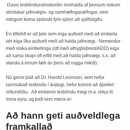
Davis lesblindunámskeiðin innihalda af þessum sökum
sérstakar jafnvægis- og samhæfingaræfingar, sem
mörgum koma spánskt fyrir sjónir að sjálfsögðu.
En tilfellið er að þeir sem eiga auðvelt með að einbeita
sér eiga líka auðvelt með að halda jafnvægi. Nemendur
með slaka einbeitingu (oft með athyglisbrest/ADD) eiga
að sama skapi oft erfitt með að halda jafnvægi, s.s. að
standa á einum fæti án þess að rugga mikið).
Nú gerist það að Dr. Harold Levinson, sem hefur
rannsakað lesbindu í áratugi, hefur komist að áþekkri
niðurstöðu. Að einkenni lesblindu megi m.a. rekja til
innra eyra, og það sem meira er:
Að hann geti auðveldlega
framkallað