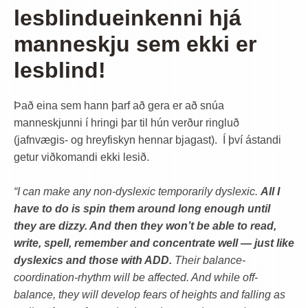
lesblindueinkenni hjá
manneskju sem ekki er
lesblind!
Það eina sem hann þarf að gera er að snúa
manneskjunni í hringi þar til hún verður ringluð
(jafnvægis- og hreyfiskyn hennar bjagast). Í því ástandi
getur viðkomandi ekki lesið.
“I can make any non-dyslexic temporarily dyslexic.
All I
have to do is spin them around long enough until
they are dizzy. And then they won’t be able to read,
write, spell, remember and concentrate well — just like
dyslexics and those with ADD.
Their balance-
coordination-rhythm will be affected. And while off-
balance, they will develop fears of heights and falling as