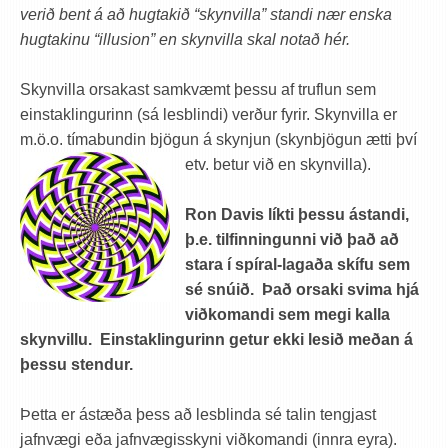
verið bent á að hugtakið “skynvilla” standi nær enska
hugtakinu “illusion” en skynvilla skal notað hér.
Skynvilla orsakast samkvæmt þessu af truflun sem
einstaklingurinn (sá lesblindi) verður fyrir. Skynvilla er
m.ö.o. tímabundin bjögun á skynjun (skynbjögun ætti því
etv. betur við en skynvilla).
Ron Davis líkti þessu ástandi,
þ.e. tilfinningunni við það að
stara í spíral-lagaða skífu sem
sé snúið. Það orsaki svima hjá
viðkomandi sem megi kalla
skynvillu. Einstaklingurinn getur ekki lesið meðan á
þessu stendur.
Þetta er ástæða þess að lesblinda sé talin tengjast
jafnvægi eða jafnvægisskyni viðkomandi (innra eyra).