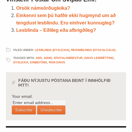
Orsök námsörðugleika?
Einkenni sem þú hafðir ekki hugmynd um að
tengdust lesblindu. Eru einhver kunnugleg?
Lesblinda – Eðlileg eða afbrigðileg?
FILED UNDER:
LESBLINDA (DYSLEXIA)
,
REIKNIBLINDA (DYSCALCULIA)
TAGGED WITH:
ADD
,
ADHD
,
ATHYGLISBRESTUR
,
DAVIS LEIÐRÉTTING
,
DYSLEXIA
,
EINBEITING
,
RON DAVIS
FÁÐU NÝJUSTU PÓSTANA BEINT Í INNHÓLFIÐ
ÞITT!
Your email: