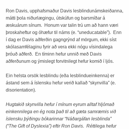
Ron Davis, upphafsmaður Davis lesblindunámskeiðanna,
mátti þola niðurlægingu, útskúfun og barsmíðar á
æskuárum sínum. Honum var talin trú um að hann væri
þroskaheftur og óhæfur til náms (e. “uneducatable”). Enn
í dag er Davis aðferðin gagngrýnd af mörgum, ekki síst
skólasamfélaginu fyrir að vera ekki nógu vísindalega
þróuð aðferð. En tíminn hefur unnið með Davis
aðferðunum og ýmislegt forvitnilegt hefur komið í ljós.
Ein helsta orsök lesblindu (eða lesblindueinkenna) er
ástand sem á íslensku hefur verið kallað “skynvilla” (e.
disorientation).
Hugtakið skynvilla hefur í mínum eyrum alltaf hljómað
einkennilega en ég nota það til að gæta samræmis við
íslensku þýðingu bókarinnar “Náðargáfan lesblinda”
(“The Gift of Dyslexia”) eftir Ron Davis. Réttilega hefur