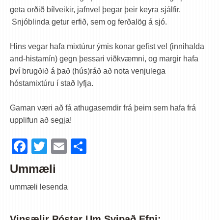
geta orðið bílveikir, jafnvel þegar þeir keyra sjálfir.
Snjóblinda getur erfið, sem og ferðalög á sjó.
Hins vegar hafa mixtúrur ýmis konar gefist vel (innihalda
and-histamín) gegn þessari viðkvæmni, og margir hafa
því brugðið á það (hús)ráð að nota venjulega
hóstamixtúru í stað lyfja.
Gaman væri að fá athugasemdir frá þeim sem hafa frá
upplifun að segja!
Facebook
Twitter
Email
Share
Ummæli
ummæli lesenda
Vinsælir Póstar Um Svipað Efni: