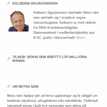
KOLBEINN SIGURJÓNSSON
Kolbeinn Sigurjónsson starfrækir Betra nám
sem sérhæfir sig í úrræðum vegna
námsörðugleika. Kolbeinn er með réttindi
frá DDAI til lesblinduráðgjafar,
Diplomaréttindi í meðferðardáleiðslu auk
B.SC. gráðu í tölvunarfræði.
Meira...
TILBOÐ: BÓKIN SEM BREYTTI LÍFI MILLJÓNA
MANNA
UM BETRA NÁM
Betra nám hjálpar þér að finna upplýsingar og fá ráðgjöf um
lesblindu (dyslexiu), athyglisbrest eða reikniblindu. Fjölbreytt
námskeið einnig í boði fyrir nemendur sem glíma við