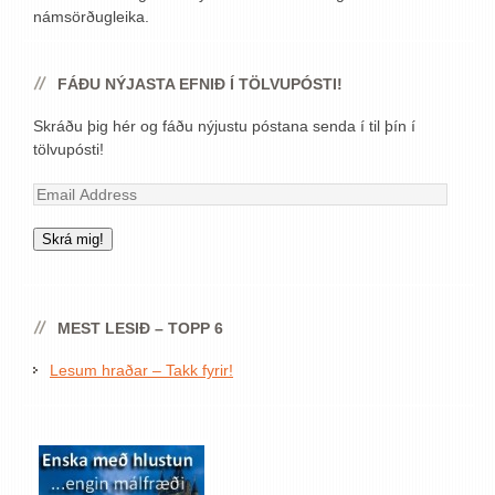
námsörðugleika.
FÁÐU NÝJASTA EFNIÐ Í TÖLVUPÓSTI!
Skráðu þig hér og fáðu nýjustu póstana senda í til þín í
tölvupósti!
Email
Address
Skrá mig!
MEST LESIÐ – TOPP 6
Lesum hraðar – Takk fyrir!