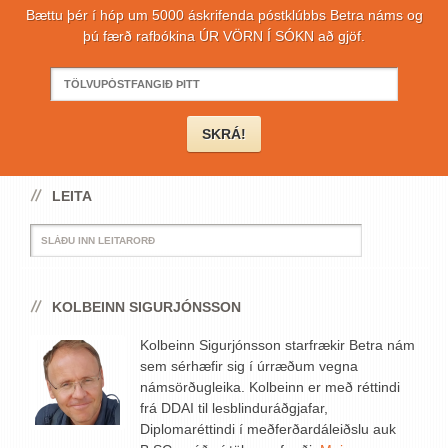
Bættu þér í hóp um 5000 áskrifenda póstklúbbs Betra náms og
þú færð rafbókina ÚR VÖRN Í SÓKN að gjöf.
LEITA
KOLBEINN SIGURJÓNSSON
Kolbeinn Sigurjónsson starfrækir Betra nám
sem sérhæfir sig í úrræðum vegna
námsörðugleika. Kolbeinn er með réttindi
frá DDAI til lesblinduráðgjafar,
Diplomaréttindi í meðferðardáleiðslu auk