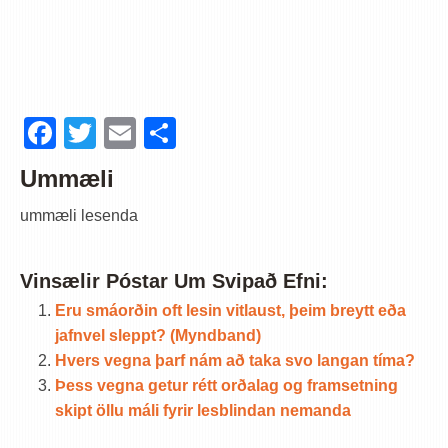
Facebook
Twitter
Email
Share
Ummæli
ummæli lesenda
Vinsælir Póstar Um Svipað Efni:
Eru smáorðin oft lesin vitlaust, þeim breytt eða
jafnvel sleppt? (Myndband)
Hvers vegna þarf nám að taka svo langan tíma?
Þess vegna getur rétt orðalag og framsetning
skipt öllu máli fyrir lesblindan nemanda