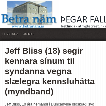
LESBLINDA
UM MIG
Jeff Bliss (18) segir
kennara sínum til
syndanna vegna
slælegra kennsluhátta
(myndband)
Jeff Bliss, 18 ára nemandi í Duncanville blöskraði svo