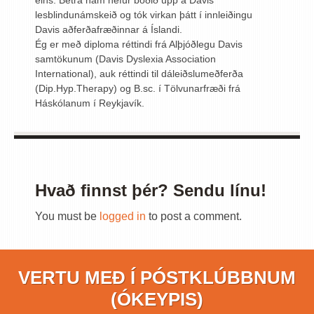
eins. Betra nám hefur boðið upp á Davis
lesblindunámskeið og tók virkan þátt í innleiðingu
Davis aðferðafræðinnar á Íslandi.
Ég er með diploma réttindi frá Alþjóðlegu Davis
samtökunum (Davis Dyslexia Association
International), auk réttindi til dáleiðslumeðferða
(Dip.Hyp.Therapy) og B.sc. í Tölvunarfræði frá
Háskólanum í Reykjavík.
Hvað finnst þér? Sendu línu!
You must be
logged in
to post a comment.
VERTU MEÐ Í PÓSTKLÚBBNUM
(ÓKEYPIS)