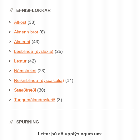
EFNISFLOKKAR
Afköst
(38)
Almenn brot
(6)
Almennt
(43)
Lesblinda (dyslexia)
(25)
Lestur
(42)
Námstækni
(23)
Reikniblinda (dyscalculia)
(14)
Stærðfræði
(30)
Tungumálanámskeið
(3)
SPURNING
Leitar þú að upplýsingum um: