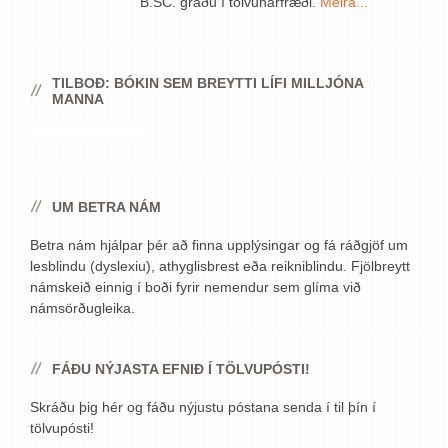
B.SC. gráðu í tölvunarfræði.
Meira...
TILBOÐ: BÓKIN SEM BREYTTI LÍFI MILLJÓNA
MANNA
UM BETRA NÁM
Betra nám hjálpar þér að finna upplýsingar og fá ráðgjöf um
lesblindu (dyslexiu), athyglisbrest eða reikniblindu. Fjölbreytt
námskeið einnig í boði fyrir nemendur sem glíma við
námsörðugleika.
FÁÐU NÝJASTA EFNIÐ Í TÖLVUPÓSTI!
Skráðu þig hér og fáðu nýjustu póstana senda í til þín í
tölvupósti!