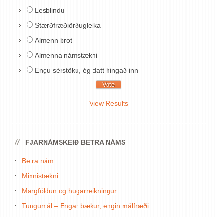
Lesblindu
Stærðfræðiörðugleika
Almenn brot
Almenna námstækni
Engu sérstöku, ég datt hingað inn!
View Results
FJARNÁMSKEIÐ BETRA NÁMS
Betra nám
Minnistækni
Margföldun og hugarreikningur
Tungumál – Engar bækur, engin málfræði