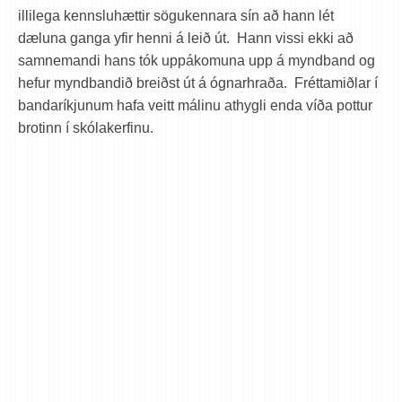
illilega kennsluhættir sögukennara sín að hann lét
dæluna ganga yfir henni á leið út. Hann vissi ekki að
samnemandi hans tók uppákomuna upp á myndband og
hefur myndbandið breiðst út á ógnarhraða. Fréttamiðlar í
bandaríkjunum hafa veitt málinu athygli enda víða pottur
brotinn í skólakerfinu.