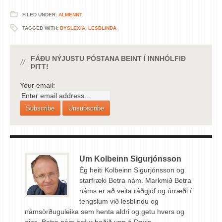
FILED UNDER:
ALMENNT
TAGGED WITH:
DYSLEXIA
,
LESBLINDA
FÁÐU NÝJUSTU PÓSTANA BEINT Í INNHÓLFIÐ
ÞITT!
Your email:
Um Kolbeinn Sigurjónsson
Ég heiti Kolbeinn Sigurjónsson og
starfræki Betra nám. Markmið Betra
náms er að veita ráðgjöf og úrræði í
tengslum við lesblindu og
námsörðuguleika sem henta aldri og getu hvers og