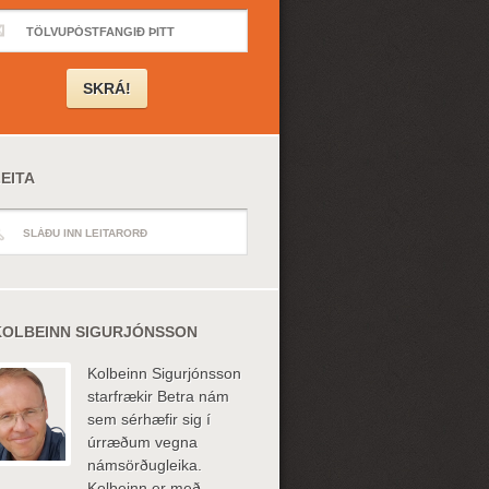
EITA
KOLBEINN SIGURJÓNSSON
Kolbeinn Sigurjónsson
starfrækir Betra nám
sem sérhæfir sig í
úrræðum vegna
námsörðugleika.
Kolbeinn er með