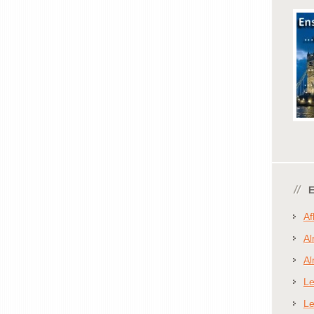
Af
Al
Al
Le
Le