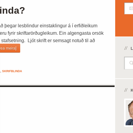
linda?
að þegar lesblindur einstaklingur á í erfiðleikum
ru fyrir skriftarörðugleikum. Ein algengasta orsök
k stafsetning. Ljót skrift er semsagt notuð til að
esa meira]
L
A
,
SKRIFBLINDA