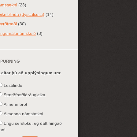
ámstækni
(23)
ikniblinda (dyscalculia)
(14)
ærðfræði
(30)
ungumálanámskeið
(3)
SPURNING
Leitar þú að upplýsingum um:
Lesblindu
Stærðfræðiörðugleika
Almenn brot
Almenna námstækni
Engu sérstöku, ég datt hingað
inn!