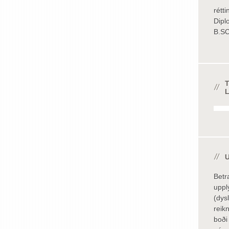
rétti
Dipl
B.SC
Betr
uppl
(dys
reik
boði