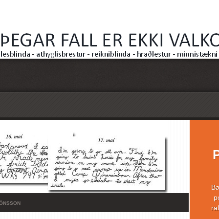
Bæ
p
JÓNSSON
ra