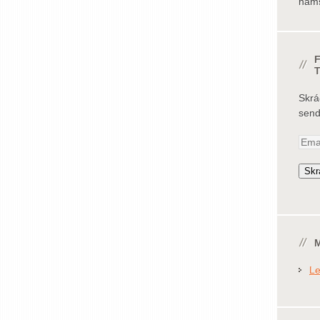
náms
F
Skrá
senda
Emai
Addr
Skr
M
Le