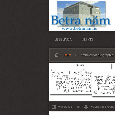
LESBLINDA
UM MIG
Heim
Archives for dysgraphia
04/06/2013
BY
KOLBEINN SIGUR