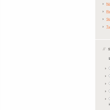
N
Re
St
T