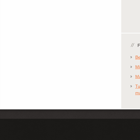
Be
Mi
Ma
Tu
má