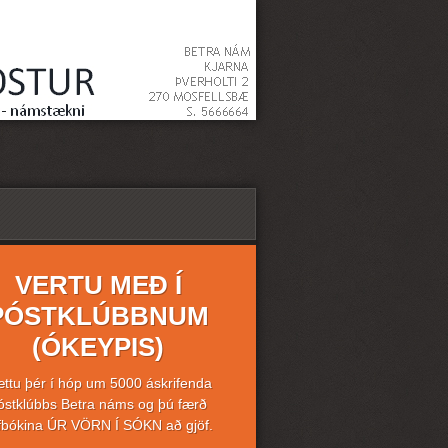
VERTU MEÐ Í
PÓSTKLÚBBNUM
(ÓKEYPIS)
ttu þér í hóp um 5000 áskrifenda
óstklúbbs Betra náms og þú færð
fbókina ÚR VÖRN Í SÓKN að gjöf.