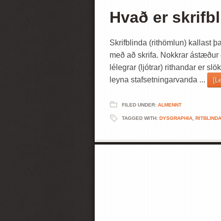
Hvað er skrifb
Skrifblinda (rithömlun) kallast þ
með að skrifa. Nokkrar ástæður e
lélegrar (ljótrar) rithandar er slö
leyna stafsetningarvanda ...
[L
FILED UNDER:
ALMENNT
TAGGED WITH:
DYSGRAPHIA
,
RITBLIND