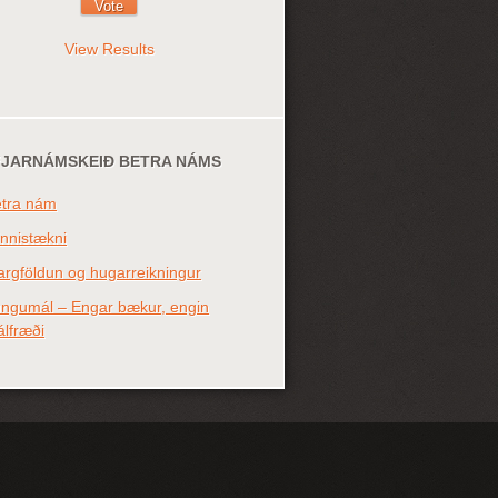
View Results
FJARNÁMSKEIÐ BETRA NÁMS
tra nám
nnistækni
rgföldun og hugarreikningur
ngumál – Engar bækur, engin
lfræði