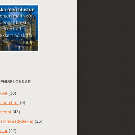
EFNISFLOKKAR
köst
(38)
menn brot
(6)
mennt
(43)
sblinda (dyslexia)
(25)
stur
(42)