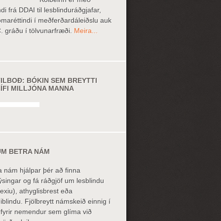
ndi frá DDAI til lesblinduráðgjafar,
omaréttindi í meðferðardáleiðslu auk
. gráðu í tölvunarfræði.
Meira...
TILBOÐ: BÓKIN SEM BREYTTI
LÍFI MILLJÓNA MANNA
UM BETRA NÁM
a nám hjálpar þér að finna
ýsingar og fá ráðgjöf um lesblindu
lexiu), athyglisbrest eða
niblindu. Fjölbreytt námskeið einnig í
 fyrir nemendur sem glíma við