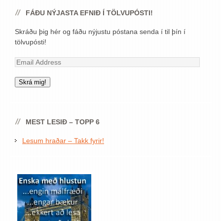
FÁÐU NÝJASTA EFNIÐ Í TÖLVUPÓSTI!
Skráðu þig hér og fáðu nýjustu póstana senda í til þín í
tölvupósti!
Email
Address
Skrá mig!
MEST LESIÐ – TOPP 6
Lesum hraðar – Takk fyrir!