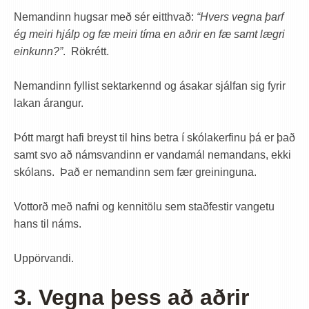
Nemandinn hugsar með sér eitthvað:
“Hvers vegna þarf
ég meiri hjálp og fæ meiri tíma en aðrir en fæ samt lægri
einkunn?”
. Rökrétt.
Nemandinn fyllist sektarkennd og ásakar sjálfan sig fyrir
lakan árangur.
Þótt margt hafi breyst til hins betra í skólakerfinu þá er það
samt svo að námsvandinn er vandamál nemandans, ekki
skólans. Það er nemandinn sem fær greininguna.
Vottorð með nafni og kennitölu sem staðfestir vangetu
hans til náms.
Uppörvandi.
3. Vegna þess að aðrir