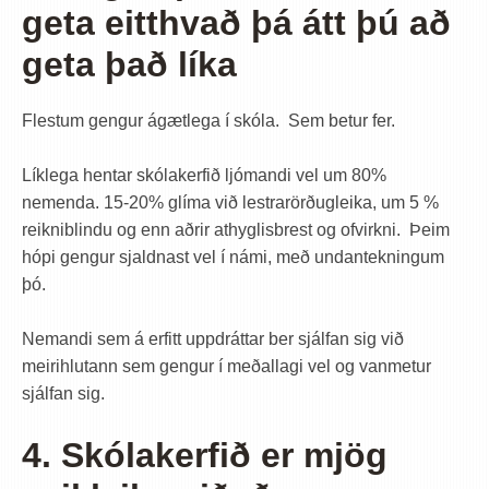
geta eitthvað þá átt þú að
geta það líka
Flestum gengur ágætlega í skóla. Sem betur fer.
Líklega hentar skólakerfið ljómandi vel um 80%
nemenda. 15-20% glíma við lestrarörðugleika, um 5 %
reikniblindu og enn aðrir athyglisbrest og ofvirkni. Þeim
hópi gengur sjaldnast vel í námi, með undantekningum
þó.
Nemandi sem á erfitt uppdráttar ber sjálfan sig við
meirihlutann sem gengur í meðallagi vel og vanmetur
sjálfan sig.
4. Skólakerfið er mjög