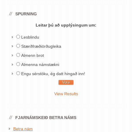
SPURNING
Leitar þú að upplýsingum um:
Lesblindu
Stærðfræðiörðugleika
Almenn brot
Almenna námstækni
Engu sérstöku, ég datt hingað inn!
View Results
FJARNÁMSKEIÐ BETRA NÁMS
Betra nám