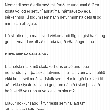
Nemandi sem á erfitt með málfræði er tungumál á fárra
kosta völ og er settur í aukatíma, námsaðstoð eða
sérkennslu…í fögum sem hann hefur minnsta getu til og
minnstan áhuga á.
Þá skiptir engu máli hvort viðkomandi fög tengist hæfni og
getu nemandans til að stunda fagið eða iðngreinina.
Þurfa allir að vera eins?
Eitt helsta markmið skólakerfisins er að undirbúa
nemendur fyrir þátttöku í atvinnulífinu. En væri atvinnulífið
ekki betur sett með starfsfólk sem hefur fengið tækifæri til
að rækta styrkleika sína í gegnum námið í stað þess að
hafa verið velt upp úr veikleikum sínum?
Maður nokkur sagði á fyrirlestri sem fjallaði um
athyglisbrest fullorðinna: