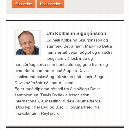
Um Kolbeinn Sigurjónsson
Ég heiti Kolbeinn Sigurjónsson og
starfræki Betra nám. Markmið Betra
náms er að veita ráðgjöf og úrræði í
tengslum við lesblindu og
námsörðuguleika sem henta aldri og getu hvers og
eins. Betra nám hefur boðið upp á Davis
lesblindunámskeið og tók virkan þátt í innleiðingu
Davis aðferðafræðinnar á Íslandi.
Ég er með diploma réttindi frá Alþjóðlegu Davis
samtökunum (Davis Dyslexia Association
International), auk réttindi til dáleiðslumeðferða
(Dip.Hyp.Therapy) og B.sc. í Tölvunarfræði frá
Háskólanum í Reykjavík.