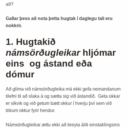
að?
Gallar þess að nota þetta hugtak í daglegu tali eru
nokkrir.
1. Hugtakið
námsörðugleikar
hljómar
eins og ástand eða
dómur
Að glíma við námsörðugleika má ekki gefa nemandanum
tilefni til að slaka á og sætta sig við ástandið. Geta okkar
er síkvik og við getum bætt okkur í hverju því sem við
tökum okkur fyrir hendur.
Námsörðugleikar ættu ekki að breyta áliti einstaklingsins