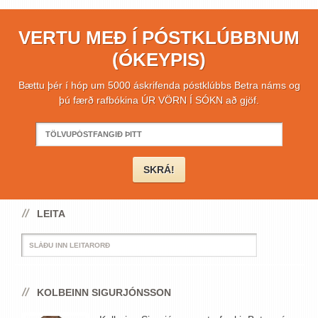
VERTU MEÐ Í PÓSTKLÚBBNUM
(ÓKEYPIS)
Bættu þér í hóp um 5000 áskrifenda póstklúbbs Betra náms og
þú færð rafbókina ÚR VÖRN Í SÓKN að gjöf.
LEITA
KOLBEINN SIGURJÓNSSON