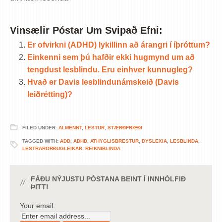
Vinsælir Póstar Um Svipað Efni:
Er ofvirkni (ADHD) lykillinn að árangri í íþróttum?
Einkenni sem þú hafðir ekki hugmynd um að
tengdust lesblindu. Eru einhver kunnugleg?
Hvað er Davis lesblindunámskeið (Davis
leiðrétting)?
FILED UNDER:
ALMENNT
,
LESTUR
,
STÆRÐFRÆÐI
TAGGED WITH:
ADD
,
ADHD
,
ATHYGLISBRESTUR
,
DYSLEXIA
,
LESBLINDA
,
LESTRARÖRÐUGLEIKAR
,
REIKNIBLINDA
FÁÐU NÝJUSTU PÓSTANA BEINT Í INNHÓLFIÐ
ÞITT!
Your email: