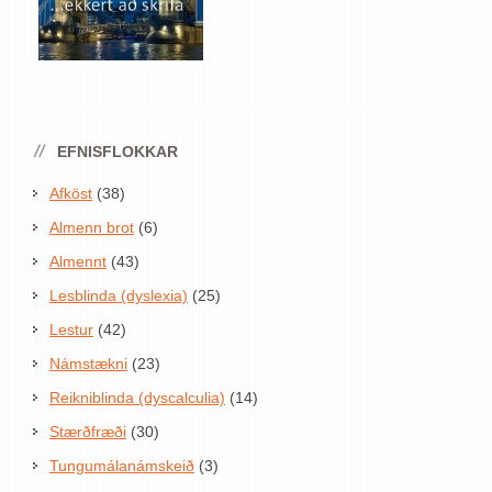
EFNISFLOKKAR
Afköst
(38)
Almenn brot
(6)
Almennt
(43)
Lesblinda (dyslexia)
(25)
Lestur
(42)
Námstækni
(23)
Reikniblinda (dyscalculia)
(14)
Stærðfræði
(30)
Tungumálanámskeið
(3)