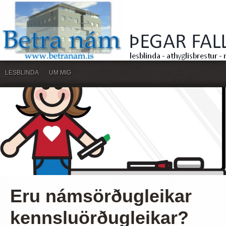
LESBLINDA
UM MIG
Eru námsörðugleikar
kennsluörðugleikar?