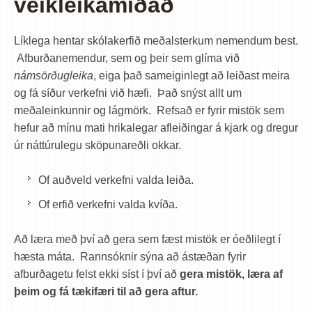
veikleikamiðað
Líklega hentar skólakerfið meðalsterkum nemendum best.
Afburðanemendur, sem og þeir sem glíma við
námsörðugleika
, eiga það sameiginlegt að leiðast meira
og fá síður verkefni við hæfi. Það snýst allt um
meðaleinkunnir og lágmörk. Refsað er fyrir mistök sem
hefur að mínu mati hrikalegar afleiðingar á kjark og dregur
úr náttúrulegu sköpunareðli okkar.
Of auðveld verkefni valda leiða.
Of erfið verkefni valda kvíða.
Að læra með því að gera sem fæst mistök er óeðlilegt í
hæsta máta. Rannsóknir sýna að ástæðan fyrir
afburðagetu felst ekki síst í því að
gera mistök, læra af
þeim og fá tækifæri til að gera aftur.