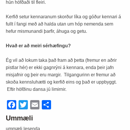
hún höfðaði til fleiri.
Kerfið setur kennaranum skorður líka og góður kennari á
fullt í fangi með að halda utan um hóp nemenda sem
hefur mismunandi þarfir, áhuga og getu.
Hvað er að meiri sérhæfingu?
Ég vil að lokum taka það fram að þetta (fremur en aðrir
pistlar hér) er ekki gagnrýni á kennara, enda þeir jafn
misjafnir og þeir eru margir. Tilgangurinn er fremur að
skoða kennsluhætti og kerfið eins og það er uppbyggt.
Eftir höfðinu dansa jú limirnir.
Facebook
Twitter
Email
Share
Ummæli
ummæli lesenda