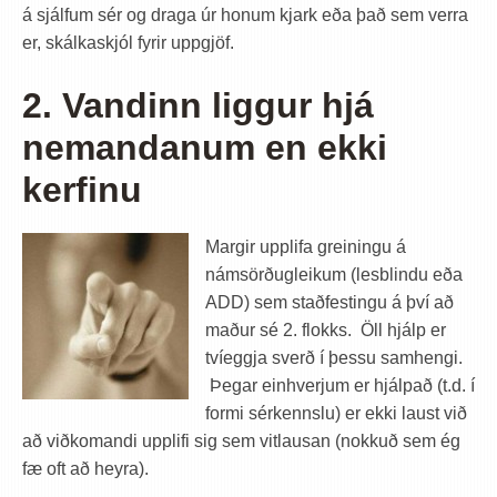
á sjálfum sér og draga úr honum kjark eða það sem verra
er, skálkaskjól fyrir uppgjöf.
2. Vandinn liggur hjá
nemandanum en ekki
kerfinu
Margir upplifa greiningu á
námsörðugleikum (lesblindu eða
ADD) sem staðfestingu á því að
maður sé 2. flokks. Öll hjálp er
tvíeggja sverð í þessu samhengi.
Þegar einhverjum er hjálpað (t.d. í
formi sérkennslu) er ekki laust við
að viðkomandi upplifi sig sem vitlausan (nokkuð sem ég
fæ oft að heyra).