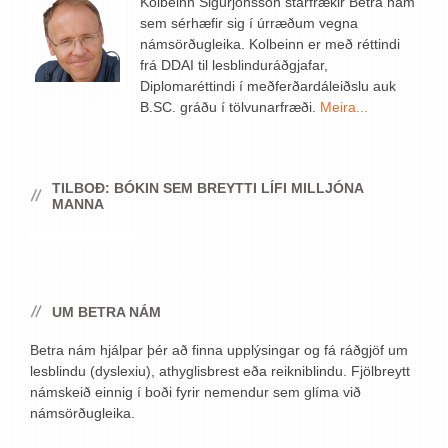
Kolbeinn Sigurjónsson starfrækir Betra nám
sem sérhæfir sig í úrræðum vegna
námsörðugleika. Kolbeinn er með réttindi
frá DDAI til lesblinduráðgjafar,
Diplomaréttindi í meðferðardáleiðslu auk
B.SC. gráðu í tölvunarfræði.
Meira...
TILBOÐ: BÓKIN SEM BREYTTI LÍFI MILLJÓNA
MANNA
UM BETRA NÁM
Betra nám hjálpar þér að finna upplýsingar og fá ráðgjöf um
lesblindu (dyslexiu), athyglisbrest eða reikniblindu. Fjölbreytt
námskeið einnig í boði fyrir nemendur sem glíma við
námsörðugleika.