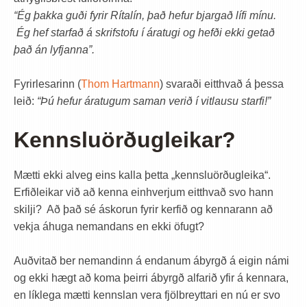
“Ég þakka guði fyrir Rítalín, það hefur bjargað lífi mínu.
Ég hef starfað á skrifstofu í áratugi og hefði ekki getað
það án lyfjanna”.
Fyrirlesarinn (
Thom Hartmann
) svaraði eitthvað á þessa
leið:
“Þú hefur áratugum saman verið í vitlausu starfi!”
Kennsluörðugleikar?
Mætti ekki alveg eins kalla þetta „kennsluörðugleika“.
Erfiðleikar við að kenna einhverjum eitthvað svo hann
skilji? Að það sé áskorun fyrir kerfið og kennarann að
vekja áhuga nemandans en ekki öfugt?
Auðvitað ber nemandinn á endanum ábyrgð á eigin námi
og ekki hægt að koma þeirri ábyrgð alfarið yfir á kennara,
en líklega mætti kennslan vera fjölbreyttari en nú er svo