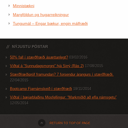
Minnistækni
Margföldun og hugarreikningur
Tungumál – Engar bækur, engin málfræði
NÝJUSTU PÓSTAR
50% fall í stærðfræði ásættanlegt?
03/02/2016
Viðtal á “Sunnudagsmorgni” hjá Sirrý (Rás 2)
17/08/2015
Stærðfræðipróf framundan? 7 forsendur árangurs í stærðfræði.
22/04/2015
Bootcamp Fjarnámskeið í stærðfræði
19/11/2014
Viðtal í bæjarblaðinu Mosfellingur: “Markmiðið að efla námsgetu”
12/05/2014
RETURN TO TOP OF PAGE