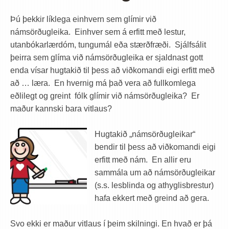
Þú þekkir líklega einhvern sem glímir við
námsörðugleika. Einhver sem á erfitt með lestur,
utanbókarlærdóm, tungumál eða stærðfræði. Sjálfsálit
þeirra sem glíma við námsörðugleika er sjaldnast gott
enda vísar hugtakið til þess að viðkomandi eigi erfitt með
að … læra. En hvernig má það vera að fullkomlega
eðlilegt og greint fólk glímir við námsörðugleika? Er
maður kannski bara vitlaus?
Hugtakið „námsörðugleikar“
bendir til þess að viðkomandi eigi
erfitt með nám. En allir eru
sammála um að námsörðugleikar
(s.s. lesblinda og athyglisbrestur)
hafa ekkert með greind að gera.
Svo ekki er maður vitlaus í þeim skilningi. En hvað er þá