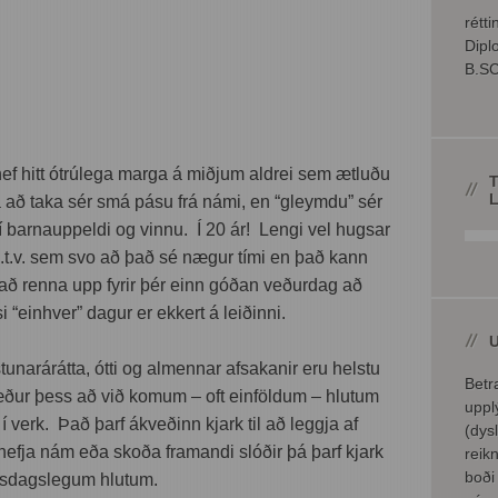
rétti
Dipl
B.SC
ef hitt ótrúlega marga á miðjum aldrei sem ætluðu
 að taka sér smá pásu frá námi, en “gleymdu” sér
í barnauppeldi og vinnu. Í 20 ár! Lengi vel hugsar
.t.v. sem svo að það sé nægur tími en það kann
að renna upp fyrir þér einn góðan veðurdag að
i “einhver” dagur er ekkert á leiðinni.
tunarárátta, ótti og almennar afsakanir eru helstu
Betr
ður þess að við komum – oft einföldum – hlutum
uppl
 í verk. Það þarf ákveðinn kjark til að leggja af
(dys
efja nám eða skoða framandi slóðir þá þarf kjark
reik
boði
versdagslegum hlutum.