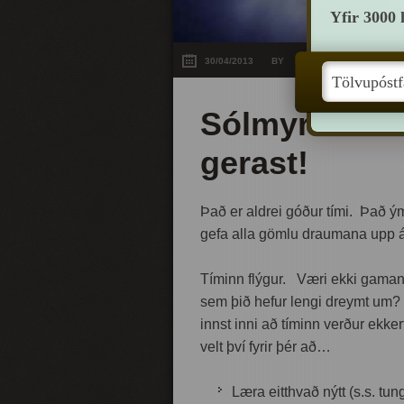
Yfir 3000 
30/04/2013
BY
KOLBEINN SIGUR
Sólmyrkvi er 
gerast!
Það er aldrei góður tími. Það ými
gefa alla gömlu draumana upp á b
Tíminn flýgur. Væri ekki gama
sem þið hefur lengi dreymt um?
innst inni að tíminn verður ekke
velt því fyrir þér að…
Læra eitthvað nýtt (s.s. tu