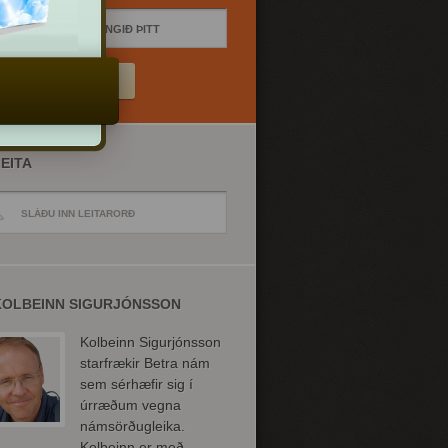
EITA
KOLBEINN SIGURJÓNSSON
Kolbeinn Sigurjónsson
starfrækir Betra nám
sem sérhæfir sig í
úrræðum vegna
námsörðugleika.
Kolbeinn er með