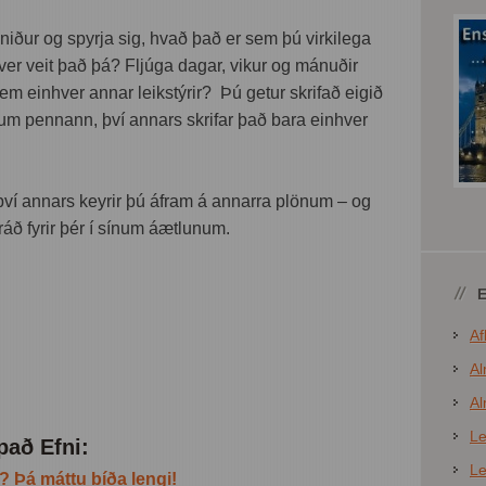
t niður og spyrja sig, hvað það er sem þú virkilega
 hver veit það þá? Fljúga dagar, vikur og mánuðir
em einhver annar leikstýrir? Þú getur skrifað eigið
 um pennann, því annars skrifar það bara einhver
 því annars keyrir þú áfram á annarra plönum – og
 ráð fyrir þér í sínum áætlunum.
e
Af
Al
Al
Le
pað Efni:
Le
? Þá máttu bíða lengi!