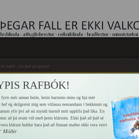
er málið – þá skal allt gerast!
PIS RAFBÓK!
 fyrir mér annan heim, heim barnsins míns og hjá mér
tíð hef ég skilgreint mig sem vitlausa nemandann í bekknum og
anum yfir því að nú myndi barnið mitt upplifa það líka. En
estur að þá erum við með þeim klárustu. Ekki það að það sé
Bæ
era klárust heldur bara það að finnast maður ekki vera verri
p
Móðir
."
ra