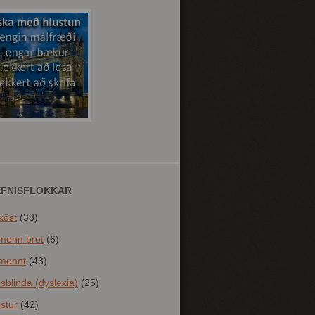
EFNISFLOKKAR
köst
(38)
menn brot
(6)
mennt
(43)
sblinda (dyslexia)
(25)
stur
(42)