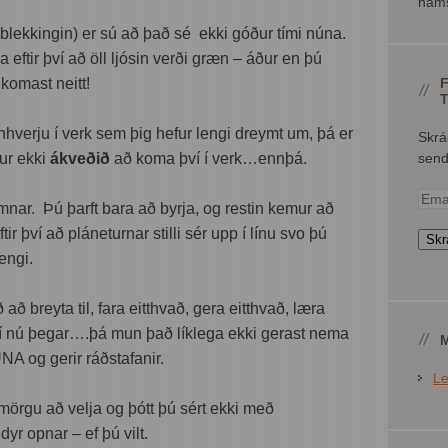
náms
blekkingin) er sú að það sé ekki góður tími núna.
eftir því að öll ljósin verði græn – áður en þú
 komast neitt!
F
hverju í verk sem þig hefur lengi dreymt um, þá er
Skrá
ur ekki
ákveðið
að koma því í verk…ennþá.
senda
Emai
mnar. Þú þarft bara að byrja, og restin kemur að
Addr
tir því að pláneturnar stilli sér upp í línu svo þú
Skr
lengi.
að breyta til, fara eitthvað, gera eitthvað, læra
því nú þegar….þá mun það líklega ekki gerast nema
M
A og gerir ráðstafanir.
Le
mörgu að velja og þótt þú sért ekki með
dyr opnar – ef þú vilt.