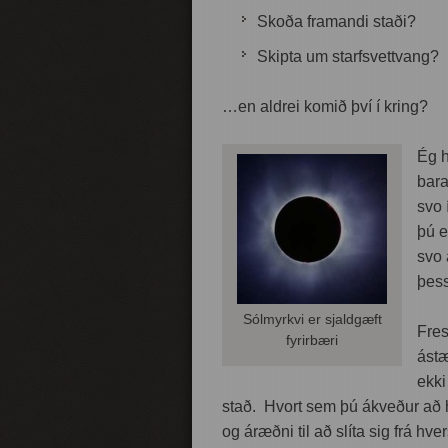
Skoða framandi staði?
Skipta um starfsvettvang?
…en aldrei komið því í kring?
Ég h
bara
svo 
þú e
svo 
þess
Sólmyrkvi er sjaldgæft
Fres
fyrirbæri
ástæ
ekki
stað. Hvort sem þú ákveður að h
og áræðni til að slíta sig frá h