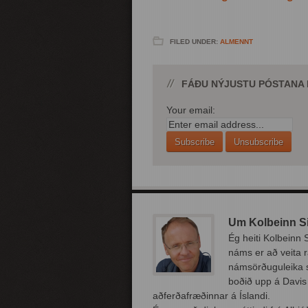
FILED UNDER:
ALMENNT
FÁÐU NÝJUSTU PÓSTANA B
Your email:
Um Kolbeinn S
Ég heiti Kolbeinn
náms er að veita r
námsörðuguleika s
boðið upp á Davis 
aðferðafræðinnar á Íslandi.