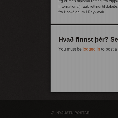
Ég er með diploma réttindi frá Alþ
International), auk réttindi til dál
frá Háskólanum í Reykjavík.
Hvað finnst þér? Se
You must be
logged in
to post 
NÝJUSTU PÓSTAR