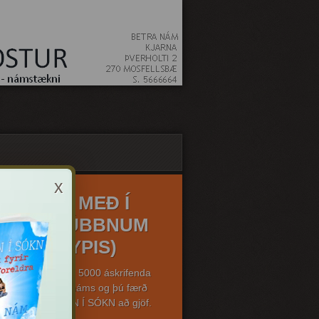
x
VERTU MEÐ Í
PÓSTKLÚBBNUM
(ÓKEYPIS)
ttu þér í hóp um 5000 áskrifenda
óstklúbbs Betra náms og þú færð
fbókina ÚR VÖRN Í SÓKN að gjöf.