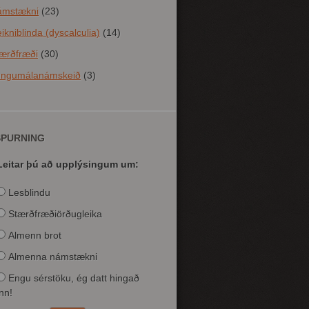
ámstækni
(23)
ikniblinda (dyscalculia)
(14)
ærðfræði
(30)
ungumálanámskeið
(3)
SPURNING
Leitar þú að upplýsingum um:
Lesblindu
Stærðfræðiörðugleika
Almenn brot
Almenna námstækni
Engu sérstöku, ég datt hingað
inn!