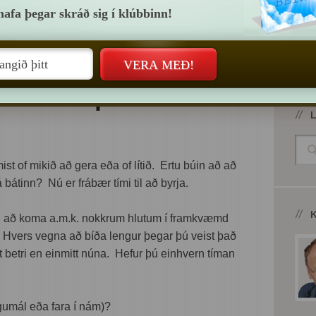
hafa þegar skráð sig í klúbbinn!
JÓNSSON
LEAVE A COMMENT
málið – þá skal allt
L
st of mikið að gera eða of lítið. Ertu búin að að
átinn? Nú er frábær tími til að byrja.
n að koma a.m.k. nokkrum hlutum í framkvæmd
 Hvers vegna að bíða lengur þegar þú veist það
rt betri en einmitt núna. Hefur þú einhvern tíman
ngumál eða fara í nám)?