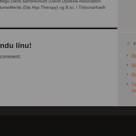
jóðlegu Davis samtökunum (Davis Dyslexia Association
eiðslumeðferða (Dip.Hyp.Therapy) og B.sc. í Tölvunarfræði
ndu línu!
Be
a comment.
Mi
Ma
Tu
má