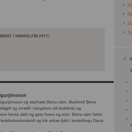
N
Re
St
T
EINT Í INNHÓLFIÐ ÞITT!
igurjónsson
 Sigurjónsson og starfræki Betra nám. Markmið Betra
áðgjöf og úrræði í tengslum við lesblindu og
em henta aldri og getu hvers og eins. Betra nám hefur
lesblindunámskeið og tók virkan þátt í innleiðingu Davis