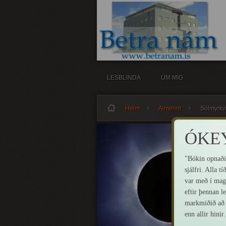
LESBLINDA
UM MIG
Heim
Almennt
Sólmyrkvi 
ÓKEY
"Bókin opnaði
sjálfri. Alla 
var með í mag
eftir þennan l
markmiðið að v
enn allir hinir