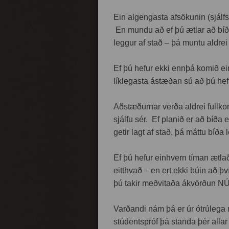
Ein algengasta afsökunin (sjálfs
En mundu að ef þú ætlar að bíða 
leggur af stað – þá muntu aldrei
Ef þú hefur ekki ennþá komið ein
líklegasta ástæðan sú að þú hef
Aðstæðurnar verða aldrei fullko
sjálfu sér. Ef planið er að bíða ef
getir lagt af stað, þá máttu bíða 
Ef þú hefur einhvern tíman ætlað 
eitthvað – en ert ekki búin að 
þú takir meðvitaða ákvörðun NÚN
Varðandi nám þá er úr ótrúlega 
stúdentspróf þá standa þér allar 