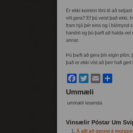
Er ekki kominn tími til að setjas
vilt gera? Ef þú veist það ekki,
fram hjá þér eins og í bíómynd s
handrit og þú þarft að halda vel
annar.
Þú þarft að gera þín eigin plön,
það er ekki víst að þeir hafi gert
Facebook
Twitter
Email
Shar
Ummæli
ummæli lesenda
Vinsælir Póstar Um Svi
Á allt að gerast á morgun