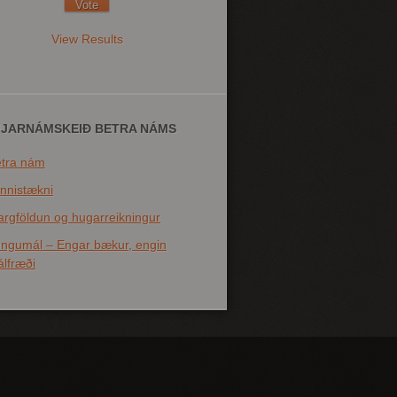
View Results
FJARNÁMSKEIÐ BETRA NÁMS
tra nám
nnistækni
rgföldun og hugarreikningur
ngumál – Engar bækur, engin
lfræði