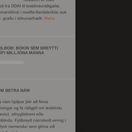
ndi frá DDAI til lesblinduráðgjafar,
omaréttindi í meðferðardáleiðslu auk
. gráðu í tölvunarfræði.
Meira...
TILBOÐ: BÓKIN SEM BREYTTI
LÍFI MILLJÓNA MANNA
UM BETRA NÁM
a nám hjálpar þér að finna
ýsingar og fá ráðgjöf um lesblindu
lexiu), athyglisbrest eða
niblindu. Fjölbreytt námskeið einnig í
 fyrir nemendur sem glíma við