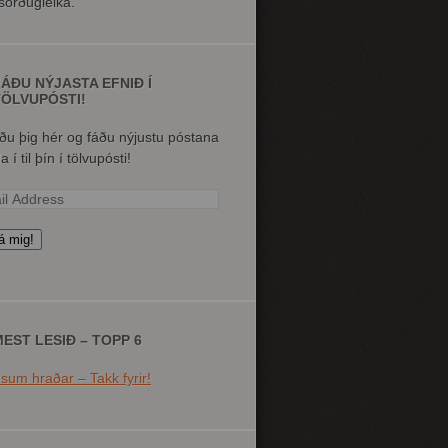
örðugleika.
ÁÐU NÝJASTA EFNIÐ Í
TÖLVUPÓSTI!
ðu þig hér og fáðu nýjustu póstana
 í til þín í tölvupósti!
l
ess
á mig!
EST LESIÐ – TOPP 6
sum hraðar – Takk fyrir!