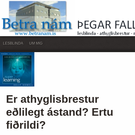
LESBLINDA
UM MIG
Er athyglisbrestur
eðlilegt ástand? Ertu
fiðrildi?