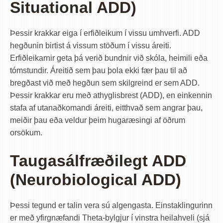
Situational ADD)
Þessir krakkar eiga í erfiðleikum í vissu umhverfi. ADD
hegðunin birtist á vissum stöðum í vissu áreiti.
Erfiðleikarnir geta þá verið bundnir við skóla, heimili eða
tómstundir. Áreitið sem þau þola ekki fær þau til að
bregðast við með hegðun sem skilgreind er sem ADD.
Þessir krakkar eru með athyglisbrest (ADD), en einkennin
stafa af utanaðkomandi áreiti, eitthvað sem angrar þau,
meiðir þau eða veldur þeim hugaræsingi af öðrum
orsökum.
Taugasálfræðilegt ADD
(Neurobiological ADD)
Þessi tegund er talin vera sú algengasta. Einstaklingurinn
er með yfirgnæfandi Theta-bylgjur í vinstra heilahveli (sjá