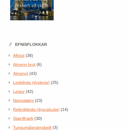
EFNISFLOKKAR
Afköst
(38)
Almenn brot
(6)
Almennt
(43)
Lesblinda (dyslexia)
(25)
Lestur
(42)
Námstækni
(23)
Reikniblinda (dyscalculia)
(14)
Stærðfræði
(30)
Tungumálanámskeið
(3)