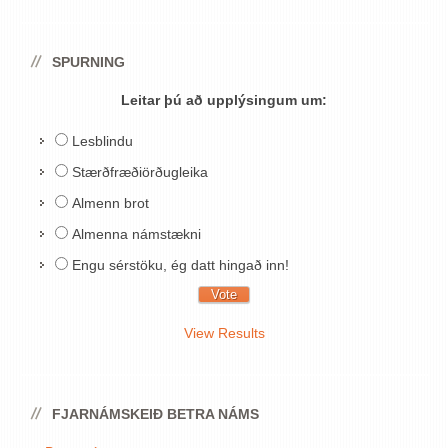
SPURNING
Leitar þú að upplýsingum um:
Lesblindu
Stærðfræðiörðugleika
Almenn brot
Almenna námstækni
Engu sérstöku, ég datt hingað inn!
View Results
FJARNÁMSKEIÐ BETRA NÁMS