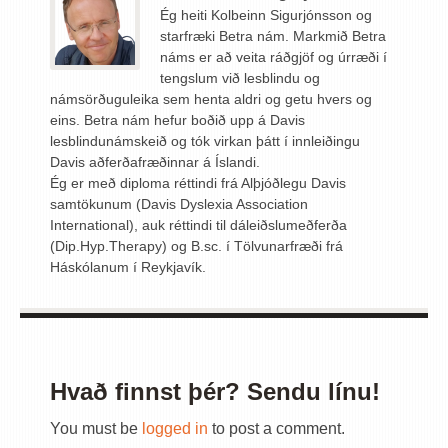
Ég heiti Kolbeinn Sigurjónsson og
starfræki Betra nám. Markmið Betra
náms er að veita ráðgjöf og úrræði í
tengslum við lesblindu og
námsörðuguleika sem henta aldri og getu hvers og
eins. Betra nám hefur boðið upp á Davis
lesblindunámskeið og tók virkan þátt í innleiðingu
Davis aðferðafræðinnar á Íslandi.
Ég er með diploma réttindi frá Alþjóðlegu Davis
samtökunum (Davis Dyslexia Association
International), auk réttindi til dáleiðslumeðferða
(Dip.Hyp.Therapy) og B.sc. í Tölvunarfræði frá
Háskólanum í Reykjavík.
Hvað finnst þér? Sendu línu!
You must be
logged in
to post a comment.