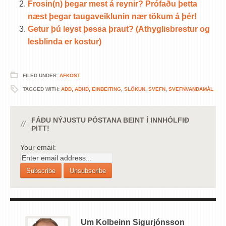
Frosin(n) þegar mest á reynir? Prófaðu þetta
næst þegar taugaveiklunin nær tökum á þér!
Getur þú leyst þessa þraut? (Athyglisbrestur og
lesblinda er kostur)
FILED UNDER:
AFKÖST
TAGGED WITH:
ADD
,
ADHD
,
EINBEITING
,
SLÖKUN
,
SVEFN
,
SVEFNVANDAMÁL
FÁÐU NÝJUSTU PÓSTANA BEINT Í INNHÓLFIÐ
ÞITT!
Your email:
Um Kolbeinn Sigurjónsson