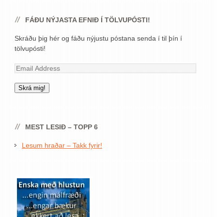
FÁÐU NÝJASTA EFNIÐ Í TÖLVUPÓSTI!
Skráðu þig hér og fáðu nýjustu póstana senda í til þín í
tölvupósti!
Email
Address
Skrá mig!
MEST LESIÐ – TOPP 6
Lesum hraðar – Takk fyrir!