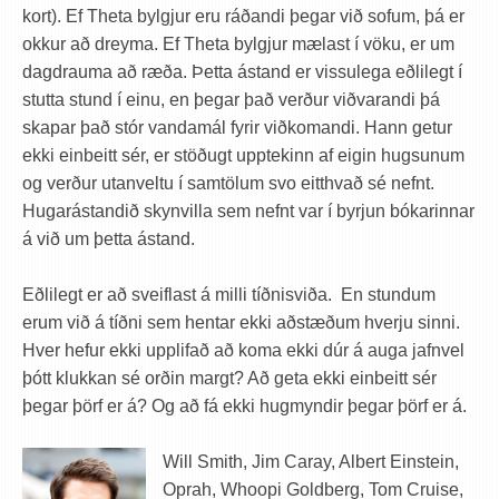
kort). Ef Theta bylgjur eru ráðandi þegar við sofum, þá er
okkur að dreyma. Ef Theta bylgjur mælast í vöku, er um
dagdrauma að ræða. Þetta ástand er vissulega eðlilegt í
stutta stund í einu, en þegar það verður viðvarandi þá
skapar það stór vandamál fyrir viðkomandi. Hann getur
ekki einbeitt sér, er stöðugt upptekinn af eigin hugsunum
og verður utanveltu í samtölum svo eitthvað sé nefnt.
Hugarástandið skynvilla sem nefnt var í byrjun bókarinnar
á við um þetta ástand.
Eðlilegt er að sveiflast á milli tíðnisviða. En stundum
erum við á tíðni sem hentar ekki aðstæðum hverju sinni.
Hver hefur ekki upplifað að koma ekki dúr á auga jafnvel
þótt klukkan sé orðin margt? Að geta ekki einbeitt sér
þegar þörf er á? Og að fá ekki hugmyndir þegar þörf er á.
Will Smith, Jim Caray, Albert Einstein,
Oprah, Whoopi Goldberg, Tom Cruise,