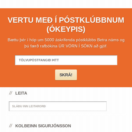
VERTU MEÐ Í PÓSTKLÚBBNUM
(ÓKEYPIS)
Bættu þér í hóp um 5000 áskrifenda póstklúbbs Betra náms og
þú færð rafbókina ÚR VÖRN Í SÓKN að gjöf.
LEITA
KOLBEINN SIGURJÓNSSON