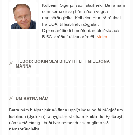
Kolbeinn Sigurjónsson starfrækir Betra nám
sem sérhæfir sig í úrræðum vegna
námsörðugleika. Kolbeinn er með réttindi
frá DDAI til lesblinduráðgjafar,
Diplomaréttindi í meðferðardáleiðslu auk
B.SC. gráðu í tölvunarfræði.
Meira...
TILBOÐ: BÓKIN SEM BREYTTI LÍFI MILLJÓNA
MANNA
UM BETRA NÁM
Betra nám hjálpar þér að finna upplýsingar og fá ráðgjöf um
lesblindu (dyslexiu), athyglisbrest eða reikniblindu. Fjölbreytt
námskeið einnig í boði fyrir nemendur sem glíma við
námsörðugleika.