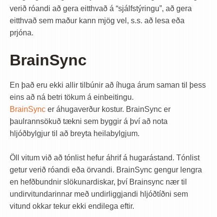
verið róandi að gera eitthvað á “sjálfstýringu”, að gera
eitthvað sem maður kann mjög vel, s.s. að lesa eða
prjóna.
BrainSync
En það eru ekki allir tilbúnir að íhuga árum saman til þess
eins að ná betri tökum á einbeitingu.
BrainSync
er áhugaverður kostur. BrainSync er
þaulrannsökuð tækni sem byggir á því að nota
hljóðbylgjur til að breyta heilabylgjum.
Öll vitum við að tónlist hefur áhrif á hugarástand. Tónlist
getur verið róandi eða örvandi. BrainSync gengur lengra
en hefðbundnir slökunardiskar, því Brainsync nær til
undirvitundarinnar með undirliggjandi hljóðtíðni sem
vitund okkar tekur ekki endilega eftir.