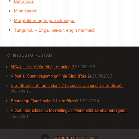
Betra nám
Minnistækni
Margföldun og hugarreikningur
Tungumál – Engar bækur, engin málfræði
NÝJUSTU PÓSTAR
50% fall í stærðfræði ásættanlegt?
03/02/2016
Viðtal á “Sunnudagsmorgni” hjá Sirrý (Rás 2)
17/08/2015
Stærðfræðipróf framundan? 7 forsendur árangurs í stærðfræði.
22/04/2015
Bootcamp Fjarnámskeið í stærðfræði
19/11/2014
Viðtal í bæjarblaðinu Mosfellingur: “Markmiðið að efla námsgetu”
12/05/2014
RETURN TO TOP OF PAGE