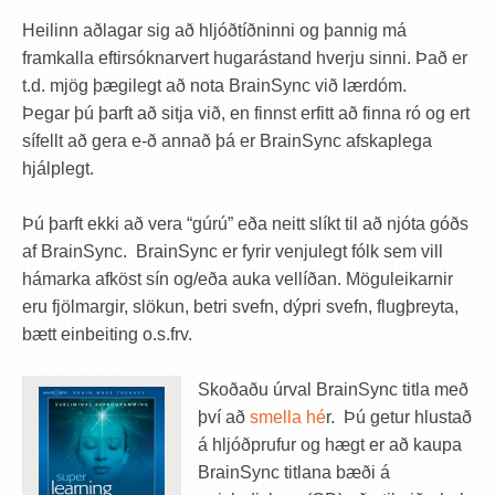
Heilinn aðlagar sig að hljóðtíðninni og þannig má
framkalla eftirsóknarvert hugarástand hverju sinni. Það er
t.d. mjög þægilegt að nota BrainSync við lærdóm.
Þegar þú þarft að sitja við, en finnst erfitt að finna ró og ert
sífellt að gera e-ð annað þá er BrainSync afskaplega
hjálplegt.
Þú þarft ekki að vera “gúrú” eða neitt slíkt til að njóta góðs
af BrainSync. BrainSync er fyrir venjulegt fólk sem vill
hámarka afköst sín og/eða auka vellíðan. Möguleikarnir
eru fjölmargir, slökun, betri svefn, dýpri svefn, flugþreyta,
bætt einbeiting o.s.frv.
Skoðaðu úrval BrainSync titla með
því að
smella hé
r. Þú getur hlustað
á hljóðprufur og hægt er að kaupa
BrainSync titlana bæði á