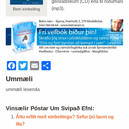
geisladiskum (CD) eða til niðurhals
(mp3).
Betri einbeiting
Facebook
Twitter
Email
Share
Ummæli
ummæli lesenda
Vinsælir Póstar Um Svipað Efni:
Áttu erfitt með einbeitingu? Sefur þú laust og
illa?