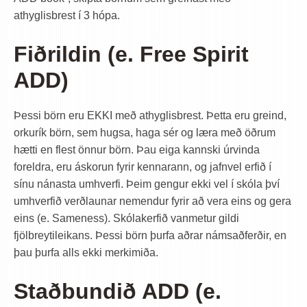
athyglisbrest í 3 hópa.
Fiðrildin (e. Free Spirit
ADD)
Þessi börn eru EKKI með athyglisbrest. Þetta eru greind,
orkurík börn, sem hugsa, haga sér og læra með öðrum
hætti en flest önnur börn. Þau eiga kannski úrvinda
foreldra, eru áskorun fyrir kennarann, og jafnvel erfið í
sínu nánasta umhverfi. Þeim gengur ekki vel í skóla því
umhverfið verðlaunar nemendur fyrir að vera eins og gera
eins (e. Sameness). Skólakerfið vanmetur gildi
fjölbreytileikans. Þessi börn þurfa aðrar námsaðferðir, en
þau þurfa alls ekki merkimiða.
Staðbundið ADD (e.