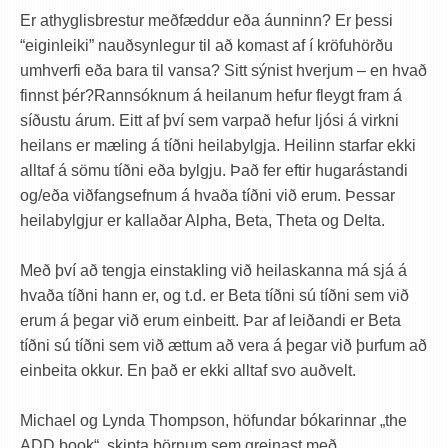
Er athyglisbrestur meðfæddur eða áunninn? Er þessi
“eiginleiki” nauðsynlegur til að komast af í kröfuhörðu
umhverfi eða bara til vansa? Sitt sýnist hverjum – en hvað
finnst þér?
Rannsóknum á heilanum hefur fleygt fram á
síðustu árum. Eitt af því sem varpað hefur ljósi á virkni
heilans er mæling á tíðni heilabylgja. Heilinn starfar ekki
alltaf á sömu tíðni eða bylgju. Það fer eftir hugarástandi
og/eða viðfangsefnum á hvaða tíðni við erum. Þessar
heilabylgjur er kallaðar Alpha, Beta, Theta og Delta.
Með því að tengja einstakling við heilaskanna má sjá á
hvaða tíðni hann er, og t.d. er Beta tíðni sú tíðni sem við
erum á þegar við erum einbeitt. Þar af leiðandi er Beta
tíðni sú tíðni sem við ættum að vera á þegar við þurfum að
einbeita okkur. En það er ekki alltaf svo auðvelt.
Michael og Lynda Thompson, höfundar bókarinnar „the
ADD book“, skipta börnum sem greinast með