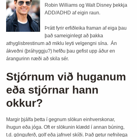
Robin Williams og Walt Disney þekkja
ADD/ADHD af eigin raun.
Þrátt fyrir erfiðleika framan af eiga þau
það sameiginlegt að þakka
athyglisbrestinum að miklu leyti velgengni sína. Án
ákveðni (þráhyggju?) hefðu þau gefist upp áður en
árangurinn næði að skila sér.
Stjórnum við huganum
eða stjórnar hann
okkur?
Margir þjálfa þetta í gegnum slökun einhverskonar,
íhugun eða jóga. Oft er slökunin klædd í annan búning,
t.d. gönguferð, golf eða jafnvel skíði. Það getur nefnilega